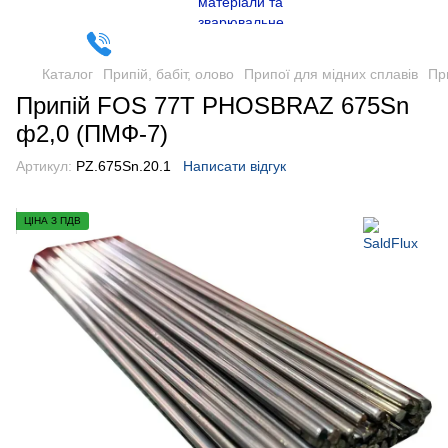
Каталог
Припій, бабіт, олово
Припої для мідних сплавів
Пр
Припій FOS 77T PHOSBRAZ 675Sn
ф2,0 (ПМФ-7)
Артикул:
PZ.675Sn.20.1
Написати відгук
ЦІНА З ПДВ