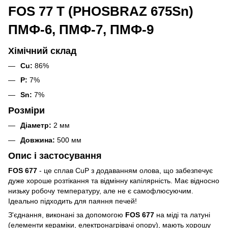
FOS 77 T (PHOSBRAZ 675Sn)
ПМФ-6, ПМФ-7, ПМФ-9
Хімічний склад
Cu:
86%
P:
7%
Sn:
7%
Розміри
Діаметр:
2 мм
Довжина:
500 мм
Опис і застосування
FOS 677
- це сплав CuP з додаванням олова, що забезпечує
дуже хороше розтікання та відмінну капілярність. Має відносно
низьку робочу температуру, але не є самофлюсуючим.
Ідеально підходить для паяння печей!
З'єднання, виконані за допомогою
FOS 677
на міді та латуні
(елементи кераміки, електронагрівачі опору), мають хорошу