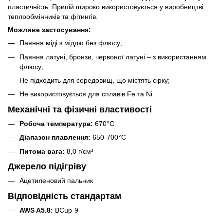
пластичність. Припій широко використовується у виробництві
теплообмінників та фітингів.
Можливе застосування:
Паяння міді з міддю без флюсу;
Паяння латуні, бронзи, червоної латуні – з використанням
флюсу;
Не підходить для середовищ, що містять сірку;
Не використовується для сплавів Fe та Ni.
Механічні та фізичні властивості
Робоча температура:
670°C
Діапазон плавлення:
650-700°C
Питома вага:
8,0 г/см³
Джерело підігріву
Ацетиленовий пальник
Відповідність стандартам
AWS A5.8:
BCup-9