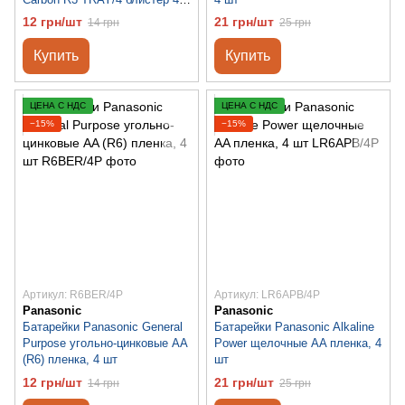
шт
12 грн/шт
21 грн/шт
14 грн
25 грн
Купить
Купить
ЦЕНА С НДС
ЦЕНА С НДС
−15%
−15%
Артикул: R6BER/4P
Артикул: LR6APB/4P
Panasonic
Panasonic
Батарейки Panasonic General
Батарейки Panasonic Alkaline
Purpose угольно-цинковые AA
Power щелочные AA пленка, 4
(R6) пленка, 4 шт
шт
12 грн/шт
21 грн/шт
14 грн
25 грн