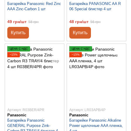
Батарейка Panasonic Red Zinc
Батарейка PANASONIC AA R
AAA Zinc-Carbon 1 шт
06 Special блистер 4 шт
49 грн/шт
48 грн/шт
58 грн
56 грн
Купить
Купить
ЦЕНА С НДС
ЦЕНА С НДС
−15%
−15%
Артикул: R03BER/4PR
Артикул: LR03APB/4P
Panasonic
Panasonic
Батарейка Panasonic
Батарейки Panasonic Alkaline
GENERAL Purpose Zink-
Power щелочные AAA пленка,
Carbon R3 TRAY/4 блистер 4
4 шт