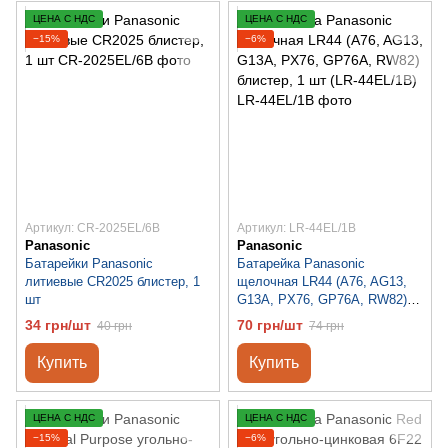
ЦЕНА С НДС
ЦЕНА С НДС
−15%
−6%
Артикул: CR-2025EL/6B
Артикул: LR-44EL/1B
Panasonic
Panasonic
Батарейки Panasonic
Батарейка Panasonic
литиевые CR2025 блистер, 1
щелочная LR44 (A76, AG13,
шт
G13A, PX76, GP76A, RW82)
блистер, 1 шт (LR-44EL/1B)
34 грн/шт
70 грн/шт
40 грн
74 грн
Купить
Купить
ЦЕНА С НДС
ЦЕНА С НДС
−15%
−6%