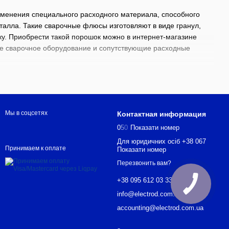
именения специального расходного материала, способного
талла. Такие сварочные флюсы изготовляют в виде гранул,
ку. Приобрести такой порошок можно в интернет-магазине
ное сварочное оборудование и сопутствующие расходные
ть сварочные флюсы:
Мы в соцсетях
Контактная информация
ой или газовой печи;
0
5
0
Показати номер
аботанных природных минералов и металлических добавок.
Для юридичних осіб +38 067
Принимаем к оплате
Показати номер
Argon. Приобретение продукта можно оформить в телефонном
Перезвонить вам?
+38 095 612 03 33
info@electrod.com.ua
accounting@electrod.com.ua