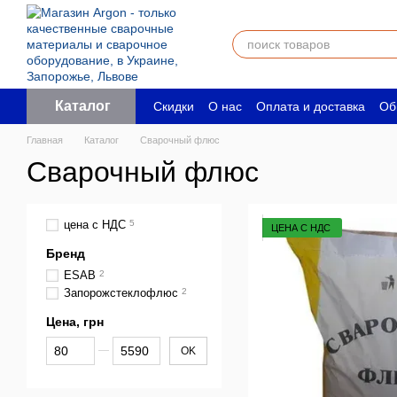
Перейти к основному контенту
Каталог
Скидки
О нас
Оплата и доставка
Об
Пользовательское соглашение
Юрид
Главная
Каталог
Сварочный флюс
Сварочный флюс
цена с НДС
5
ЦЕНА С НДС
Бренд
ESAB
2
Запорожстеклофлюс
2
Цена, грн
От Цена, грн
До Цена, грн
OK