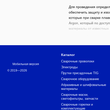
Для проведения определ
обеспечить защиту и изо
которые при сварке плав
Argon, который по досту
материалы от известных
Подбирайте необход
В ассортименте Argon, п
Каталог
Плавленые – изготов
Сварочные проволоки
Мобильная версия
Керамические – смес
Электроды
© 2019—2026
Представленные модифик
Прутки присадочные TIG
Чтобы купить качественн
Сварочное оборудование
режиме.
Абразивные и шлифовальные
материалы
Сварочные маски,
светофильтры, запчасти
Сварочные горелки и
комплектующие