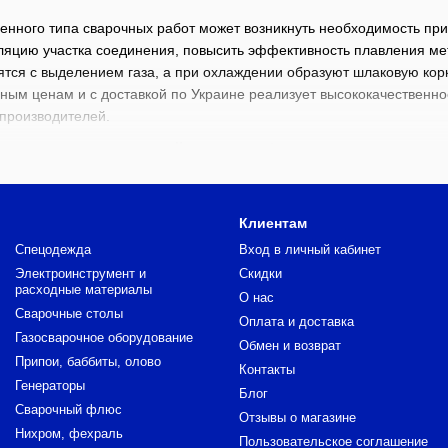
енного типа сварочных работ может возникнуть необходимость пр
ляцию участка соединения, повысить эффективность плавления ме
ятся с выделением газа, а при охлаждении образуют шлаковую кор
пным ценам и с доставкой по Украине реализует высококачествен
 производителей.
имые изделия в онлайн-каталоге!
редставленном на страницах виртуального каталога, можно выбра
Клиентам
лены в результате плавления измельченного сырья в электрическ
Спецодежда
Вход в личный кабинет
и, состоящие из отборных мелко перемолотых и термически обр
Электроинструмент и
Скидки
расходные материалы
ации могут отличаться между собой химическим составом.
О нас
Сварочные столы
ый сварочный флюс, оставьте заказ на сайте интернет-магазина 
Оплата и доставка
Газосварочное оборудование
Обмен и возврат
Припои, баббиты, олово
Контакты
Генераторы
Блог
Сварочный флюс
Отзывы о магазине
Нихром, фехраль
Пользовательское соглашение