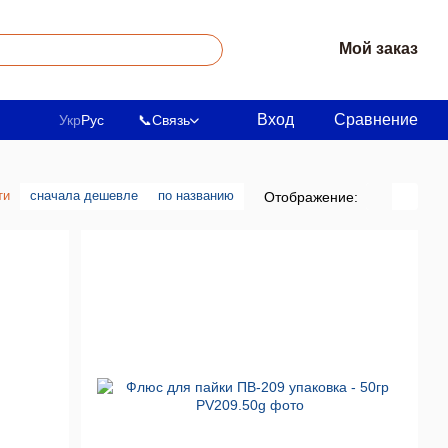
Мой заказ
Вход
Сравнение
Укр
Рус
📞
Связь
ти
сначала дешевле
по названию
Отображение: