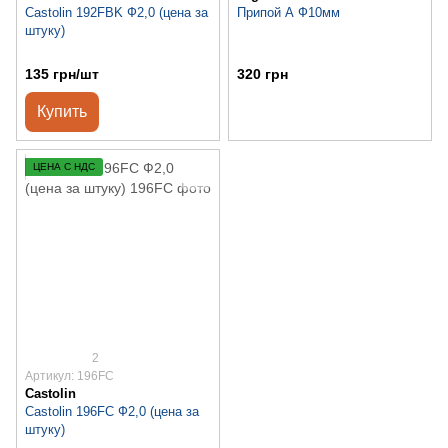
Castolin 192FBK Ф2,0 (цена за
Припой А Ф10мм
штуку)
135 грн/шт
320 грн
Купить
ЦЕНА С НДС
2
Артикул: 196FС
Castolin
Castolin 196FС Ф2,0 (цена за
штуку)