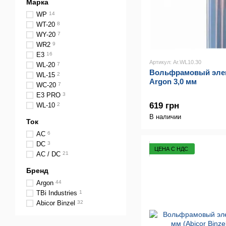
Марка
WP
14
WT-20
8
WY-20
7
WR2
9
E3
16
Артикул: Ar.WL10.30
WL-20
7
Вольфрамовый элек
WL-15
2
Argon 3,0 мм
WC-20
7
E3 PRO
3
619 грн
WL-10
2
В наличии
Ток
AC
6
DC
3
ЦЕНА С НДС
AC / DC
21
Бренд
Argon
44
TBi Industries
1
Abicor Binzel
32