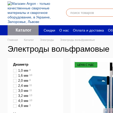
Перейти к основному контенту
Каталог
Скидки
О нас
Оплата и доставка
Об
Пользовательское соглашение
Юрид
Главная
Каталог
Электроды
Электроды вольфрамовые
Электроды вольфрамовые
Диаметр
ЦЕНА С НДС
1,0 мм
8
1,6 мм
10
2,0 мм
9
2,4 мм
11
3,0 мм
11
3,2 мм
13
4,0 мм
10
4,8 мм
3