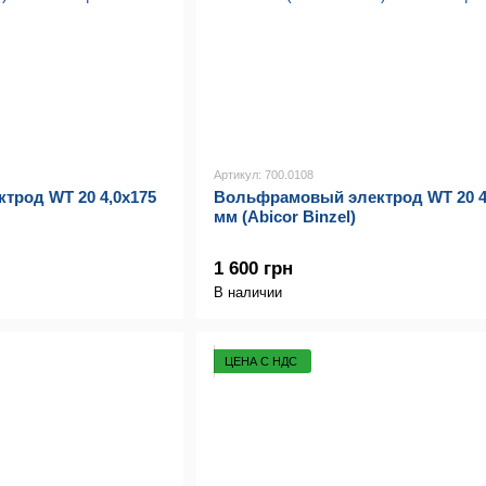
Артикул: 700.0108
трод WТ 20 4,0х175
Вольфрамовый электрод WТ 20 4
мм (Abicor Binzel)
1 600 грн
В наличии
ЦЕНА С НДС