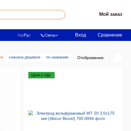
Мой заказ
Вход
Сравнение
Укр
Рус
📞
Связь
ти
сначала дешевле
по названию
Отображение:
ЦЕНА С НДС