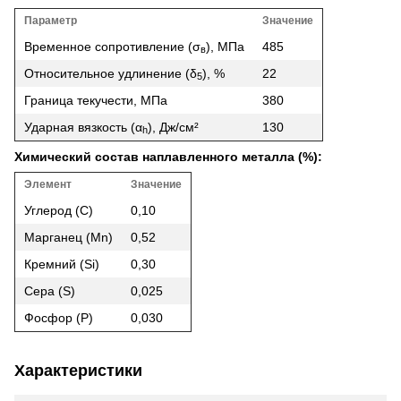
Параметр
Значение
Временное сопротивление (σ
), МПа
485
в
Относительное удлинение (δ
), %
22
5
Граница текучести, МПа
380
Ударная вязкость (α
), Дж/см²
130
h
Химический состав наплавленного металла (%):
Элемент
Значение
Углерод (C)
0,10
Марганец (Mn)
0,52
Кремний (Si)
0,30
Сера (S)
0,025
Фосфор (P)
0,030
Характеристики