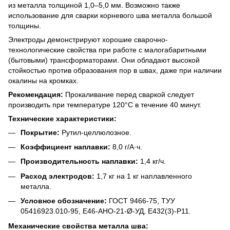
из металла толщиной 1,0–5,0 мм. Возможно также
использование для сварки корневого шва металла большой
толщины.
Электроды демонстрируют хорошие сварочно-
технологические свойства при работе с малогабаритными
(бытовыми) трансформаторами. Они обладают высокой
стойкостью против образования пор в швах, даже при наличии
окалины на кромках.
Рекомендация:
Прокаливание перед сваркой следует
производить при температуре 120°C в течение 40 минут.
Технические характеристики:
Покрытие:
Рутил-целлюлозное.
Коэффициент наплавки:
8,0 г/А·ч.
Производительность наплавки:
1,4 кг/ч.
Расход электродов:
1,7 кг на 1 кг наплавленного
металла.
Условное обозначение:
ГОСТ 9466-75, ТУУ
05416923.010-95, Е46-АНО-21-Ø-УД, Е432(3)-Р11.
Механические свойства металла шва: