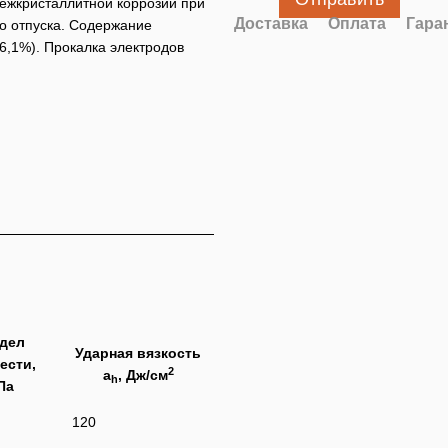
межкристаллитной коррозии при
Доставка
Оплата
Гара
о отпуска. Содержание
6,1%). Прокалка электродов
дел
Ударная вязкость
ести,
2
a
, Дж/см
h
Па
120