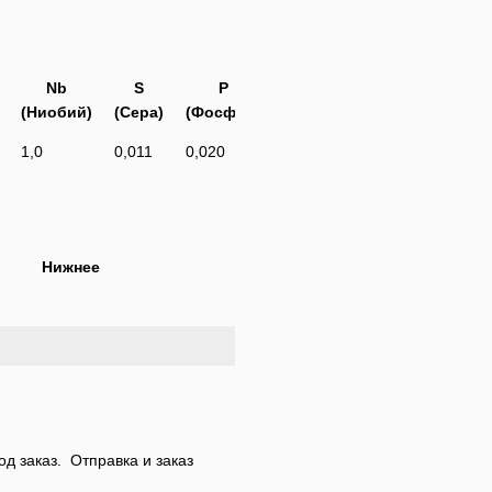
Nb
S
P
(Ниобий)
(Сера)
(Фосфор)
1,0
0,011
0,020
Нижнее
од заказ. Отправка и заказ