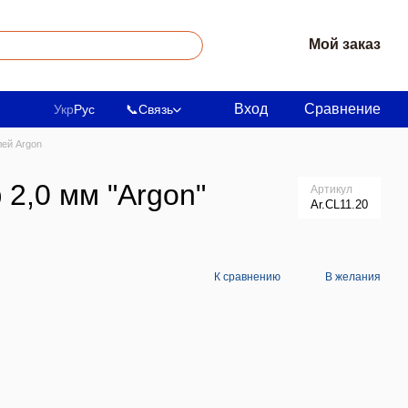
Мой заказ
Вход
Сравнение
Укр
Рус
📞
Связь
лей Argon
2,0 мм "Argon"
Артикул
Ar.CL11.20
К сравнению
В желания