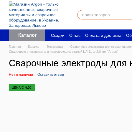
Перейти к основному контенту
Каталог
Скидки
О нас
Оплата и доставка
Об
Пользовательское соглашение
Юрид
Главная
Каталог
Электроды
Сварочные электроды для сварки высок
Сварочные электроды для нержавеющих сталей ЦЛ-11 ф 2,0 мм "Argon"
Сварочные электроды для 
Нет в наличии
Оставить отзыв
ЦЕНА С НДС