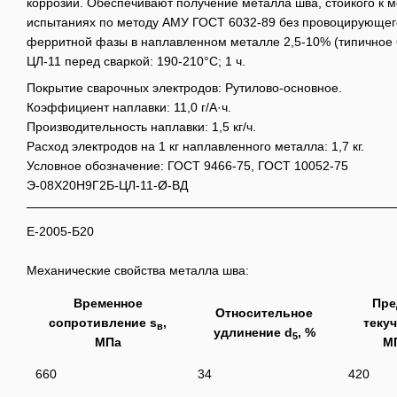
коррозии. Обеспечивают получение металла шва, стойкого к 
испытаниях по методу АМУ ГОСТ 6032-89 без провоцирующег
ферритной фазы в наплавленном металле 2,5-10% (типичное 
ЦЛ-11 перед сваркой: 190-210°С; 1 ч.
Покрытие сварочных электродов: Рутилово-основное.
Коэффициент наплавки: 11,0 г/А·ч.
Производительность наплавки: 1,5 кг/ч.
Расход электродов на 1 кг наплавленного металла: 1,7 кг.
Условное обозначение: ГОСТ 9466-75, ГОСТ 10052-75
Э-08Х20Н9Г2Б-ЦЛ-11-Ø-ВД
Е-2005-Б20
Механические свойства металла шва:
Временное
Пре
Относительное
сопротивление s
,
текуч
в
удлинение d
, %
5
МПа
М
660
34
420