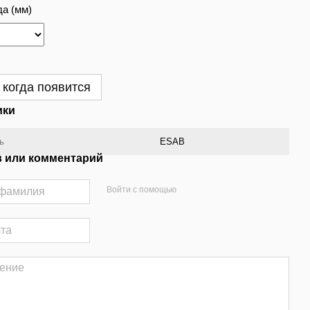
а (мм)
 когда появится
ики
ь
ESAB
 или комментарий
Войти с помощью