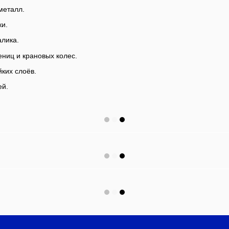
металл.
ки.
алика.
ениц и крановых колес.
ких слоёв.
ей.