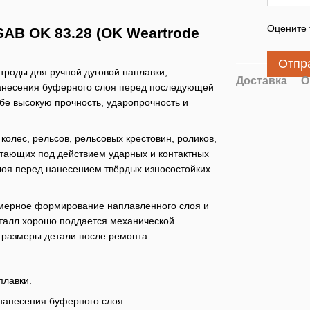
Оцените 
AB OK 83.28 (OK Weartrode
Отпр
роды для ручной дуговой наплавки,
Доставка
О
нанесения буферного слоя перед последующей
бе высокую прочность, ударопрочность и
олес, рельсов, рельсовых крестовин, роликов,
ботающих под действием ударных и контактных
слоя перед нанесением твёрдых износостойких
омерное формирование наплавленного слоя и
талл хорошо поддается механической
е размеры детали после ремонта.
плавки.
нанесения буферного слоя.