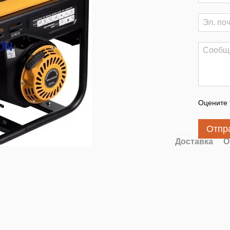
Оцените 
Отпр
Доставка
О