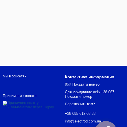
Мы в соцсетях
Контактная информация
0
5
0
Показати номер
Для юридичних осіб +38 067
Принимаем к оплате
Показати номер
Перезвонить вам?
+38 095 612 03 33
info@electrod.com.ua