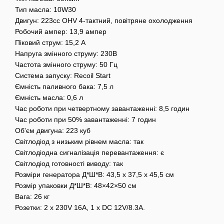
Тип масла: 10W30
Двигун: 223cc OHV 4-тактний, повітряне охолодження
Робочий ампер: 13,9 ампер
Піковий струм: 15,2 А
Напруга змінного струму: 230В
Частота змінного струму: 50 Гц
Система запуску: Recoil Start
Ємність паливного бака: 7,5 л
Ємність масла: 0,6 л
Час роботи при четвертному завантаженні: 8,5 годин
Час роботи при 50% завантаженні: 7 годин
Об'єм двигуна: 223 куб
Світлодіод з низьким рівнем масла: так
Світлодіодна сигналізація перевантаження: є
Світлодіод готовності виводу: так
Розміри генератора Д*Ш*В: 43,5 x 37,5 x 45,5 см
Розмір упаковки Д*Ш*В: 48×42×50 см
Вага: 26 кг
Розетки: 2 x 230V 16A, 1 x DC 12V/8.3A.