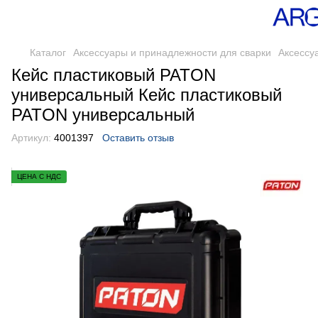
Каталог
Аксессуары и принадлежности для сварки
Аксессу
Кейс пластиковый PATON
универсальный Кейс пластиковый
PATON универсальный
Артикул:
4001397
Оставить отзыв
ЦЕНА С НДС