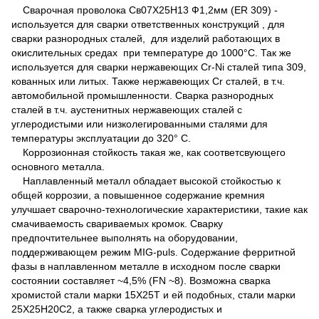
Сварочная проволока Св07Х25Н13 Ф1,2мм (ER 309) -
используется для сварки ответственных конструкций , для
сварки разнородных сталей, для изделий работающих в
окислительных средах при температуре до 1000°С. Так же
используется для сварки нержавеющих Cr-Ni сталей типа 309,
кованных или литых. Также нержавеющих Cr сталей, в т.ч.
автомобильной промышленности. Сварка разнородных
сталей в т.ч. аустенитных нержавеющих сталей с
углеродистыми или низколегированными сталями для
температуры эксплуатации до 320° С.
Коррозионная стойкость такая же, как соответсвующего
основного металла.
Наплавленный металл обладает высокой стойкостью к
общей коррозии, а повышенное содержание кремния
улучшает сварочно-технологические характеристики, такие как
смачиваемость свариваемых кромок. Сварку
предпочтительнее выполнять на оборудовании,
поддерживающем режим MIG-puls. Содержание ферритной
фазы в наплавленном металле в исходном после сварки
состоянии составляет ~4,5% (FN ~8). Возможна сварка
хромистой стали марки 15Х25Т и ей подобных, стали марки
25Х25Н20С2, а также сварка углеродистых и