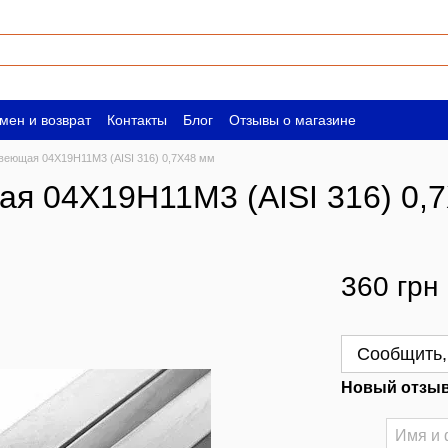
мен и возврат
Контакты
Блог
Отзывы о магазине
ическим лицам
Вакансии
веющая 04Х19Н11М3 (AISI 316) 0,7Х48 мм
ая 04Х19Н11М3 (AISI 316) 0,
360 грн
Сообщить,
Новый отзыв