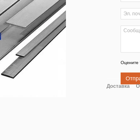
Оцените 
Отпр
Доставка
О