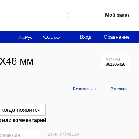
Мой заказ
Вход
Сравнение
Укр
Рус
📞
Связь
7Х48 мм
Артикул
891205428
К сравнению
В желания
 когда появится
 или комментарий
Войти с помощью