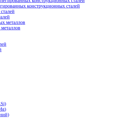
легированных конструкционных сталей
талей
 металлов
й
Si)
Mg)
ний)