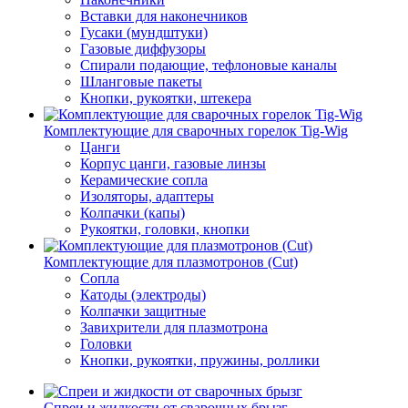
Вставки для наконечников
Гусаки (мундштуки)
Газовые диффузоры
Спирали подающие, тефлоновые каналы
Шланговые пакеты
Кнопки, рукоятки, штекера
Комплектующие для сварочных горелок Tig-Wig
Цанги
Корпус цанги, газовые линзы
Керамические сопла
Изоляторы, адаптеры
Колпачки (капы)
Рукоятки, головки, кнопки
Комплектующие для плазмотронов (Сut)
Сопла
Катоды (электроды)
Колпачки защитные
Завихрители для плазмотрона
Головки
Кнопки, рукоятки, пружины, роллики
Спреи и жидкости от сварочных брызг