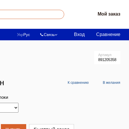
Мой заказ
Вход
Сравнение
Укр
Рус
📞
Связь
Артикул
891205358
рн
К сравнению
В желания
локи