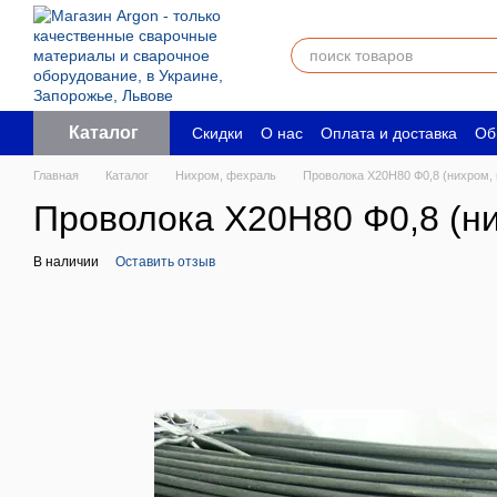
Перейти к основному контенту
Каталог
Скидки
О нас
Оплата и доставка
Об
Пользовательское соглашение
Юрид
Главная
Каталог
Нихром, фехраль
Проволока Х20Н80 Ф0,8 (нихром, 
Проволока Х20Н80 Ф0,8 (ни
В наличии
Оставить отзыв