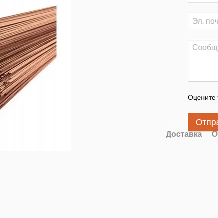
Оцените 
Отпр
Доставка
О