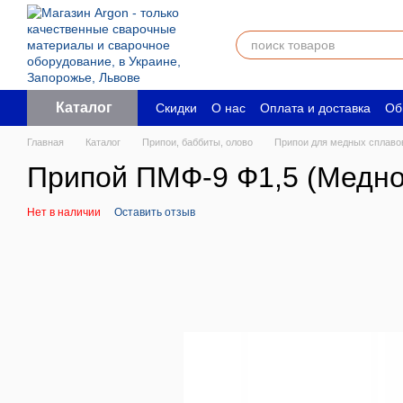
Перейти к основному контенту
Каталог
Скидки
О нас
Оплата и доставка
Об
Пользовательское соглашение
Юрид
Главная
Каталог
Припои, баббиты, олово
Припои для медных сплаво
Припой ПМФ-9 Ф1,5 (Медн
Нет в наличии
Оставить отзыв