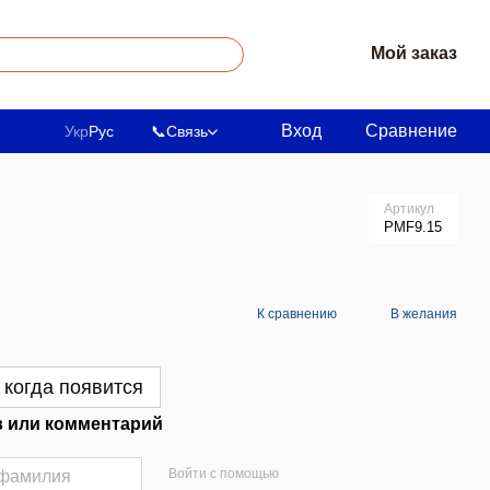
Мой заказ
Вход
Сравнение
Укр
Рус
📞
Связь
Артикул
PMF9.15
К сравнению
В желания
 когда появится
 или комментарий
Войти с помощью