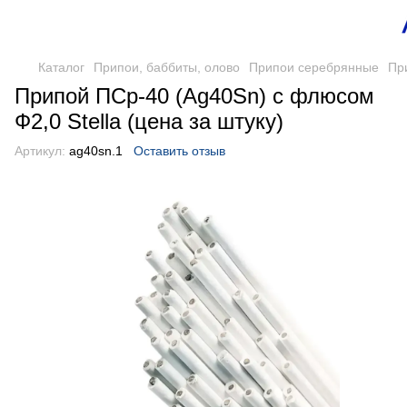
Каталог
Припои, баббиты, олово
Припои серебрянные
Пр
Припой ПСр-40 (Ag40Sn) с флюсом
Ф2,0 Stella (цена за штуку)
Артикул:
ag40sn.1
Оставить отзыв