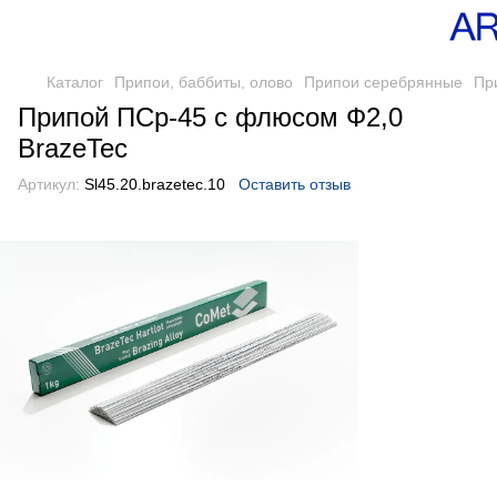
Каталог
Припои, баббиты, олово
Припои серебрянные
Пр
Припой ПСр-45 с флюсом Ф2,0
BrazeTec
Артикул:
Sl45.20.brazetec.10
Оставить отзыв