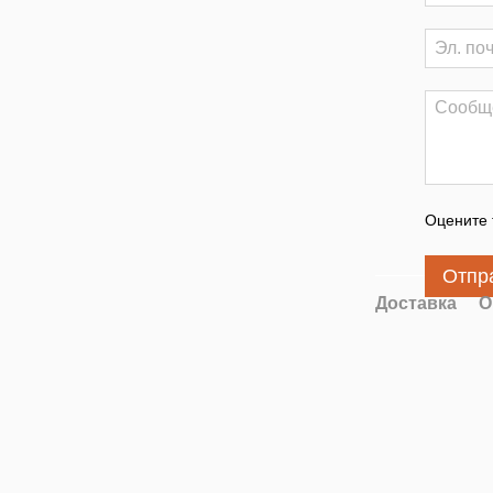
Оцените 
Отпр
Доставка
О