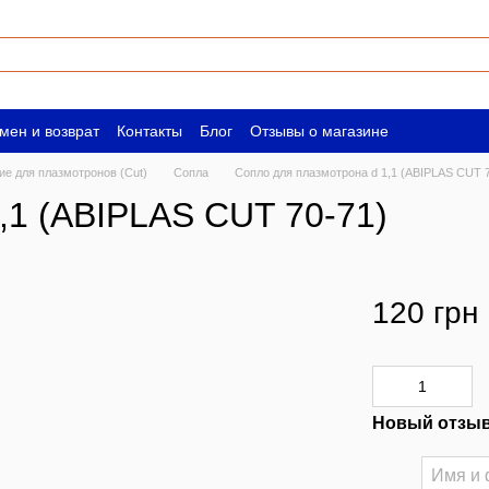
мен и возврат
Контакты
Блог
Отзывы о магазине
ическим лицам
Вакансии
е для плазмотронов (Сut)
Сопла
Сопло для плазмотрона d 1,1 (ABIPLAS CUT 
,1 (ABIPLAS CUT 70-71)
120 грн
Новый отзыв