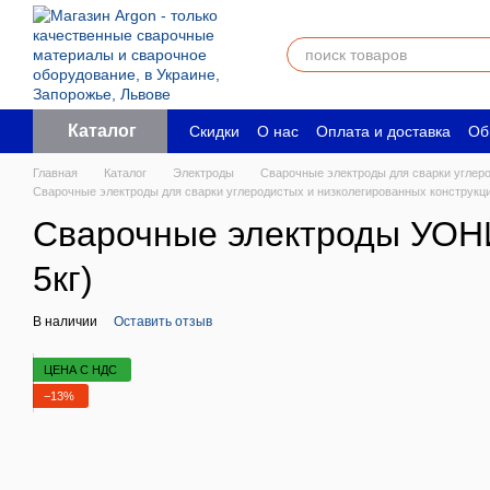
Перейти к основному контенту
Каталог
Скидки
О нас
Оплата и доставка
Об
Пользовательское соглашение
Юрид
Главная
Каталог
Электроды
Сварочные электроды для сварки углер
Сварочные электроды для сварки углеродистых и низколегированных конструкц
Сварочные электроды УОНИ
5кг)
В наличии
Оставить отзыв
ЦЕНА С НДС
−13%