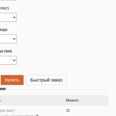
г/шт)
рода
а (мм)
Купить
Быстрый заказ
ики
ь
Моноліт
рок (мес)
12