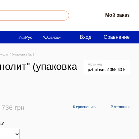
Мой заказ
Вход
Сравнение
Укр
Рус
📞
Связь
олит" (упаковка 5кг)
олит" (упаковка
Артикул
pzt.plasma1355.40.5
736 грн
К сравнению
В желания
ду