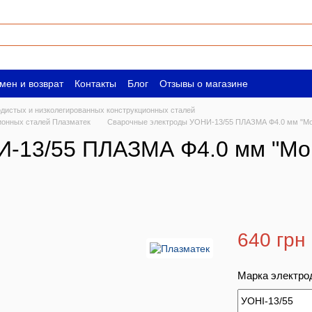
мен и возврат
Контакты
Блог
Отзывы о магазине
ическим лицам
Вакансии
одистых и низколегированных конструкционных сталей
ионных сталей Плазматек
Сварочные электроды УОНИ-13/55 ПЛАЗМА Ф4.0 мм "Мон
-13/55 ПЛАЗМА Ф4.0 мм "Мон
640 грн
Марка электро