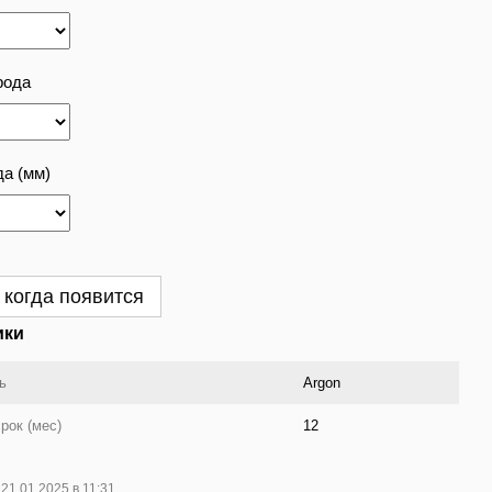
рода
а (мм)
 когда появится
ики
ь
Argon
рок (мес)
12
21.01.2025 в 11:31