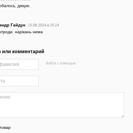
обалось, дякую.
андр Гайдук
15.08.2024 в 15:24
ктроди. нарікань нема
 или комментарий
Войти с помощью
товар