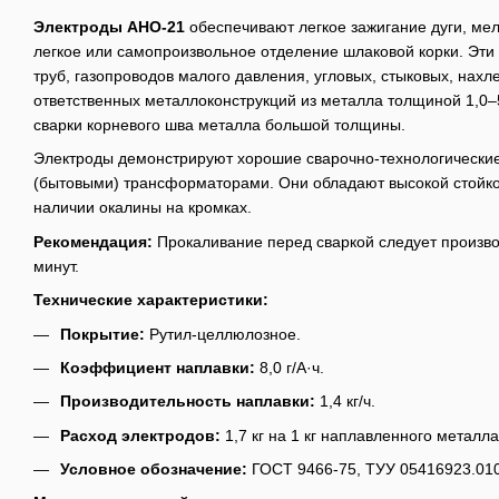
Электроды АНО-21
обеспечивают легкое зажигание дуги, ме
легкое или самопроизвольное отделение шлаковой корки. Эти
труб, газопроводов малого давления, угловых, стыковых, нахл
ответственных металлоконструкций из металла толщиной 1,0–
сварки корневого шва металла большой толщины.
Электроды демонстрируют хорошие сварочно-технологические
(бытовыми) трансформаторами. Они обладают высокой стойко
наличии окалины на кромках.
Рекомендация:
Прокаливание перед сваркой следует произво
минут.
Технические характеристики:
Покрытие:
Рутил-целлюлозное.
Коэффициент наплавки:
8,0 г/А·ч.
Производительность наплавки:
1,4 кг/ч.
Расход электродов:
1,7 кг на 1 кг наплавленного металла
Условное обозначение:
ГОСТ 9466-75, ТУУ 05416923.010