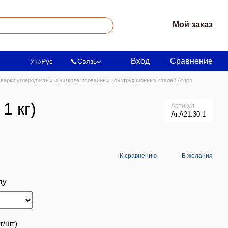
Мой заказ
Вход
Сравнение
Укр
Рус
📞
Связь
варки углеродистых и низколегированных конструкционных сталей Argon
1 кг)
Артикул
Ar.A21.30.1
К сравнению
В желания
ду
г/шт)