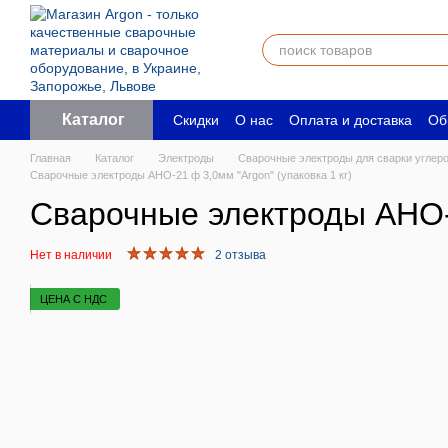
Перейти к основному контенту
Каталог
Скидки
О нас
Оплата и доставка
Об
Пользовательское соглашение
Юрид
Главная
Каталог
Электроды
Сварочные электроды для сварки углер
Сварочные электроды АНО-21 ф 3,0мм "Argon" (упаковка 1 кг)
Сварочные электроды АНО-2
Нет в наличии
2 отзыва
ЦЕНА С НДС