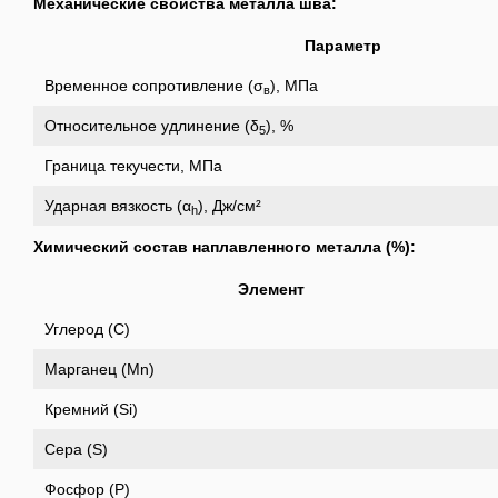
Механические свойства металла шва:
Параметр
Временное сопротивление (σ
), МПа
в
Относительное удлинение (δ
), %
5
Граница текучести, МПа
Ударная вязкость (α
), Дж/см²
h
Химический состав наплавленного металла (%):
Элемент
Углерод (C)
Марганец (Mn)
Кремний (Si)
Сера (S)
Фосфор (P)