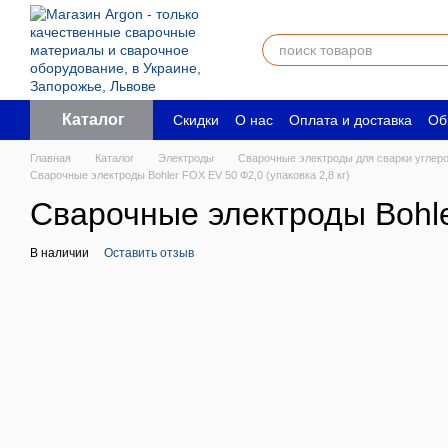
Перейти к основному контенту
Каталог
Скидки
О нас
Оплата и доставка
Об
Пользовательское соглашение
Юрид
Главная
Каталог
Электроды
Сварочные электроды для сварки углер
Сварочные электроды Bohler FOX EV 50 Ф2,0 (упаковка 2,8 кг)
Сварочные электроды Bohler
В наличии
Оставить отзыв