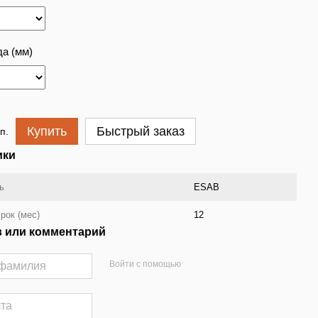
а (мм)
Купить
Быстрый заказ
п.
ики
ь
ESAB
рок (мес)
12
 или комментарий
Войти с помощью