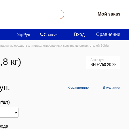
Мой заказ
Вход
Сравнение
Укр
Рус
📞
Связь
варки углеродистых и низколегированных конструкционных сталей Böhler
8 кг)
Артикул
BH.EV50.20.28
уп.
К сравнению
В желания
г/шт)
рода