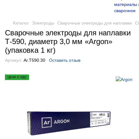
Каталог
Электроды
Сварочные электроды для наплавки
С
Сварочные электроды для наплавки
Т-590, диаметр 3,0 мм «Argon»
(упаковка 1 кг)
Артикул:
Ar.Т590.30
Оставить отзыв
ЦЕНА С НДС