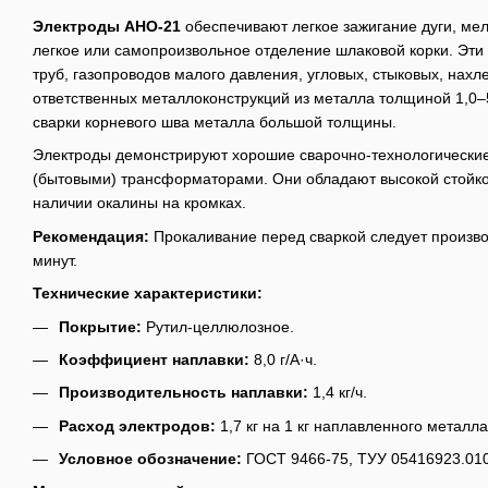
Электроды АНО-21
обеспечивают легкое зажигание дуги, ме
легкое или самопроизвольное отделение шлаковой корки. Эти
труб, газопроводов малого давления, угловых, стыковых, нахл
ответственных металлоконструкций из металла толщиной 1,0–
сварки корневого шва металла большой толщины.
Электроды демонстрируют хорошие сварочно-технологические
(бытовыми) трансформаторами. Они обладают высокой стойко
наличии окалины на кромках.
Рекомендация:
Прокаливание перед сваркой следует произво
минут.
Технические характеристики:
Покрытие:
Рутил-целлюлозное.
Коэффициент наплавки:
8,0 г/А·ч.
Производительность наплавки:
1,4 кг/ч.
Расход электродов:
1,7 кг на 1 кг наплавленного металла
Условное обозначение:
ГОСТ 9466-75, ТУУ 05416923.010