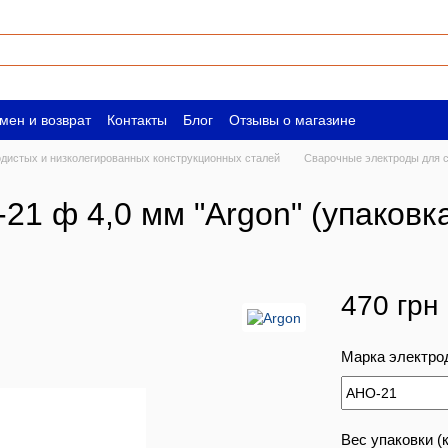
мен и возврат
Контакты
Блог
Отзывы о магазине
ическим лицам
Вакансии
одистых и низколегированных конструкционных сталей
Сварочные электроды для с
 ф 4,0 мм "Argon" (упаковка 
470 грн
Марка электро
Вес упаковки (к