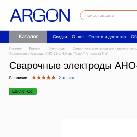
Перейти к основному контенту
Каталог
Скидки
О нас
Оплата и доставка
Об
Пользовательское соглашение
Юрид
Главная
Каталог
Электроды
Сварочные электроды для сварки углер
Сварочные электроды АНО-21 ф 4,0 мм "Argon" (упаковка 5 кг)
Сварочные электроды АНО-21
В наличии
2 отзыва
ЦЕНА С НДС