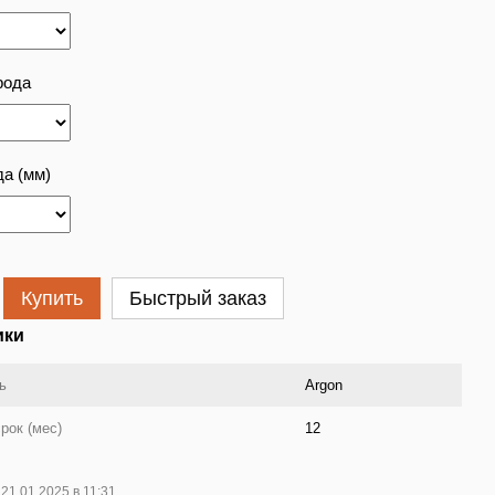
рода
а (мм)
Купить
Быстрый заказ
ики
ь
Argon
рок (мес)
12
21.01.2025 в 11:31