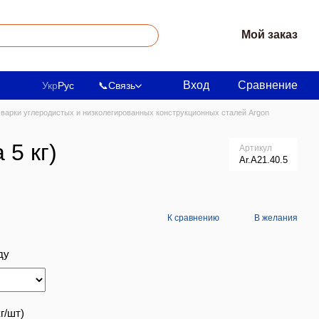
Мой заказ
Вход
Сравнение
Укр
Рус
📞
Связь
варки углеродистых и низколегированных конструкционных сталей Argon
5 кг)
Артикул
Ar.A21.40.5
К сравнению
В желания
ду
г/шт)