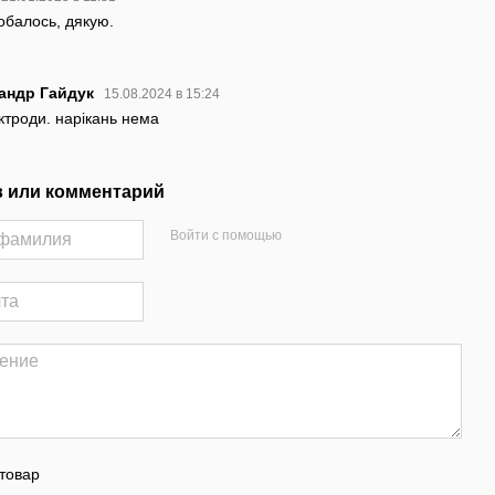
обалось, дякую.
андр Гайдук
15.08.2024 в 15:24
ктроди. нарікань нема
 или комментарий
Войти с помощью
товар