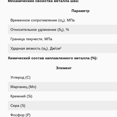
Механические свойства металла шва:
Параметр
Временное сопротивление (σ
), МПа
в
Относительное удлинение (δ
), %
5
Граница текучести, МПа
Ударная вязкость (α
), Дж/см²
h
Химический состав наплавленного металла (%):
Элемент
Углерод (C)
Марганец (Mn)
Кремний (Si)
Сера (S)
Фосфор (P)