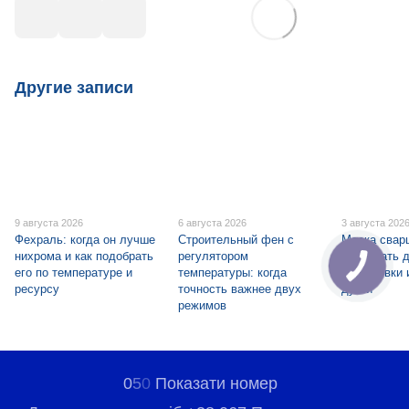
Другие записи
9 августа 2026
6 августа 2026
3 августа 202
Фехраль: когда он лучше
Строительный фен с
Маска свар
нихрома и как подобрать
регулятором
подобрать 
его по температуре и
температуры: когда
подготовки 
ресурсу
точность важнее двух
дугой
режимов
0
5
0
Показати номер