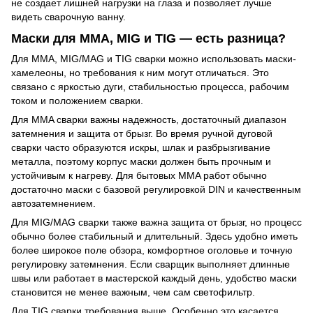
не создает лишней нагрузки на глаза и позволяет лучше
видеть сварочную ванну.
Маски для MMA, MIG и TIG — есть разница?
Для MMA, MIG/MAG и TIG сварки можно использовать маски-
хамелеоны, но требования к ним могут отличаться. Это
связано с яркостью дуги, стабильностью процесса, рабочим
током и положением сварки.
Для MMA сварки важны надежность, достаточный диапазон
затемнения и защита от брызг. Во время ручной дуговой
сварки часто образуются искры, шлак и разбрызгивание
металла, поэтому корпус маски должен быть прочным и
устойчивым к нагреву. Для бытовых MMA работ обычно
достаточно маски с базовой регулировкой DIN и качественным
автозатемнением.
Для MIG/MAG сварки также важна защита от брызг, но процесс
обычно более стабильный и длительный. Здесь удобно иметь
более широкое поле обзора, комфортное оголовье и точную
регулировку затемнения. Если сварщик выполняет длинные
швы или работает в мастерской каждый день, удобство маски
становится не менее важным, чем сам светофильтр.
Для TIG сварки требования выше. Особенно это касается