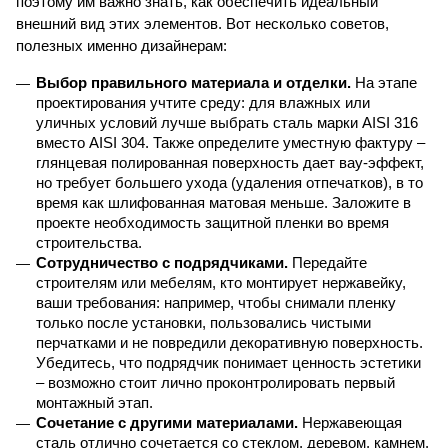
поэтому им важно знать, как обеспечить идеальный 
внешний вид этих элементов. Вот несколько советов, 
полезных именно дизайнерам:
Выбор правильного материала и отделки.
 На этапе 
проектирования учтите среду: для влажных или 
уличных условий лучше выбрать сталь марки AISI 316 
вместо AISI 304. Также определите уместную фактуру – 
глянцевая полированная поверхность дает вау-эффект, 
но требует большего ухода (удаления отпечатков), в то 
время как шлифованная матовая меньше. Заложите в 
проекте необходимость защитной пленки во время 
строительства.
Сотрудничество с подрядчиками.
 Передайте 
строителям или мебелям, кто монтирует нержавейку, 
ваши требования: например, чтобы снимали пленку 
только после установки, пользовались чистыми 
перчатками и не повредили декоративную поверхность. 
Убедитесь, что подрядчик понимает ценность эстетики 
– возможно стоит лично проконтролировать первый 
монтажный этап.
Сочетание с другими материалами.
 Нержавеющая 
сталь отлично сочетается со стеклом, деревом, камнем. 