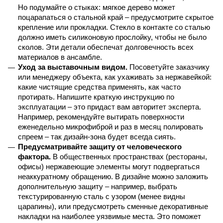
Но подумайте о стыках: мягкое дерево может 
поцарапаться о стальной край – предусмотрите скрытое 
крепление или прокладки. Стекло в контакте со сталью 
должно иметь силиконовую прослойку, чтобы не было 
сколов. Эти детали обеспечат долговечность всех 
материалов в ансамбле.
Уход за выставочным видом.
 Посоветуйте заказчику 
или менеджеру объекта, как ухаживать за нержавейкой: 
какие чистящие средства применять, как часто 
протирать. Напишите краткую инструкцию по 
эксплуатации – это придаст вам авторитет эксперта. 
Например, рекомендуйте вытирать поверхности 
еженедельно микрофиброй и раз в месяц полировать 
спреем – так дизайн-зона будет всегда сиять.
Предусматривайте защиту от человеческого 
фактора.
 В общественных пространствах (рестораны, 
офисы) нержавеющие элементы могут подвергаться 
неаккуратному обращению. В дизайне можно заложить 
дополнительную защиту – например, выбрать 
текстурированную сталь с узором (менее видны 
царапины), или предусмотреть сменные декоративные 
накладки на наиболее уязвимые места. Это поможет 