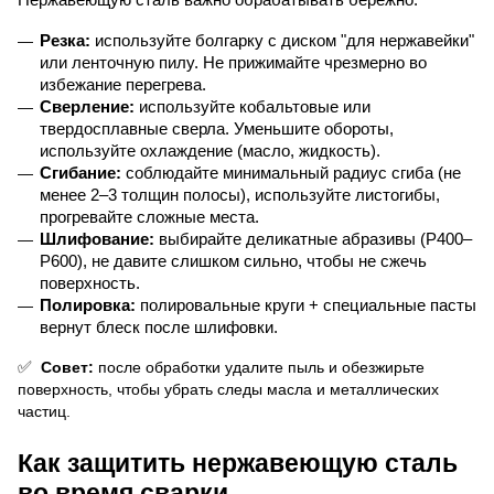
Нержавеющую сталь важно обрабатывать бережно.
Резка:
 используйте болгарку с диском "для нержавейки" 
или ленточную пилу. Не прижимайте чрезмерно во 
избежание перегрева.
Сверление:
 используйте кобальтовые или 
твердосплавные сверла. Уменьшите обороты, 
используйте охлаждение (масло, жидкость).
Сгибание:
 соблюдайте минимальный радиус сгиба (не 
менее 2–3 толщин полосы), используйте листогибы, 
прогревайте сложные места.
Шлифование:
 выбирайте деликатные абразивы (P400–
P600), не давите слишком сильно, чтобы не сжечь 
поверхность.
Полировка:
 полировальные круги + специальные пасты 
вернут блеск после шлифовки.
✅
 Совет:
 после обработки удалите пыль и обезжирьте 
поверхность, чтобы убрать следы масла и металлических 
частиц.
Как защитить нержавеющую сталь 
во время сварки