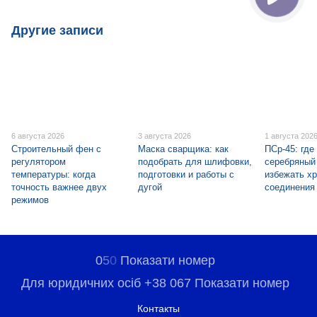
Другие записи
6 августа 2026
3 августа 2026
1 августа 202
Строительный фен с
Маска сварщика: как
ПСр-45: где
регулятором
подобрать для шлифовки,
серебряный 
температуры: когда
подготовки и работы с
избежать хр
точность важнее двух
дугой
соединения
режимов
0
5
0
Показати номер
Для юридичних осіб +38 067 Показати номер
Контакты