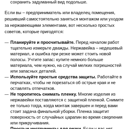
сохранить задуманный вид подольше.
Если вы – предприниматель или владелец помещения, 
решивший самостоятельно заняться монтажом или уходом 
за нержавеющими элементами, вот несколько простых 
советов, которые пригодятся:
Планируйте и просчитывайте.
 Перед началом работ 
тщательно измерьте дважды. Нержавейка – недешевый 
материал, и ошибка при резке может стоить новой 
полосы. Учтите запас: купите немного больше 
материала, чем нужно, на случай мелких погрешностей 
или запасных деталей.
Используйте простые средства защиты.
 Работайте в 
перчатках, чтобы не порезаться об острые края и не 
оставлять отпечатков.
Не торопитесь снимать пленку.
 Многие изделия из 
нержавейки поставляются с защитной пленкой. Снимите 
ее только тогда, когда монтаж завершен и перед вами 
стоит задача финальной уборки. Пленка защитит 
поверхность от случайных царапин во время сверления 
или прикручивания.
Простые инструменты для резки.
 Если у вас нет 