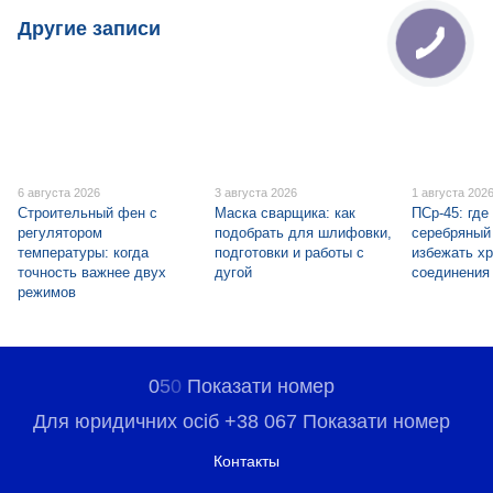
Другие записи
6 августа 2026
3 августа 2026
1 августа 202
Строительный фен с
Маска сварщика: как
ПСр-45: где
регулятором
подобрать для шлифовки,
серебряный 
температуры: когда
подготовки и работы с
избежать хр
точность важнее двух
дугой
соединения
режимов
0
5
0
Показати номер
Для юридичних осіб +38 067 Показати номер
Контакты