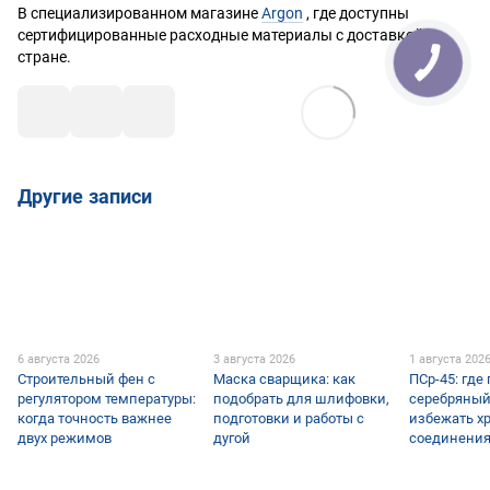
В специализированном магазине
Argon
, где доступны
сертифицированные расходные материалы с доставкой по
стране.
Другие записи
6 августа 2026
3 августа 2026
1 августа 202
Строительный фен с
Маска сварщика: как
ПСр-45: где
регулятором температуры:
подобрать для шлифовки,
серебряный
когда точность важнее
подготовки и работы с
избежать х
двух режимов
дугой
соединени