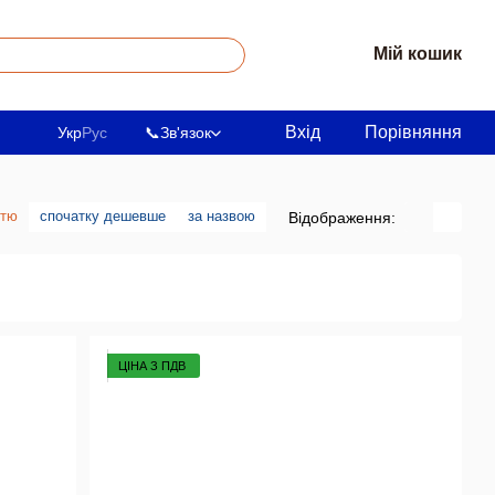
Мій кошик
Вхід
Порівняння
Укр
Рус
📞
Зв'язок
стю
спочатку дешевше
за назвою
Відображення:
ЦІНА З ПДВ