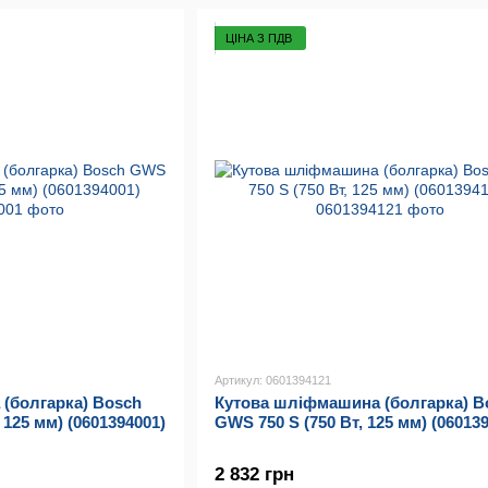
ЦІНА З ПДВ
Артикул: 0601394121
(болгарка) Bosch
Кутова шліфмашина (болгарка) B
 125 мм) (0601394001)
GWS 750 S (750 Вт, 125 мм) (06013
2 832 грн