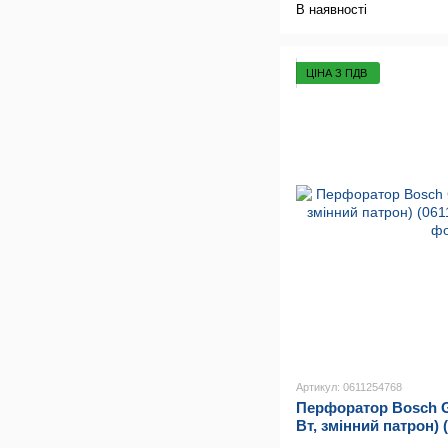
В наявності
ЦІНА З ПДВ
Артикул: 0611254768
Перфоратор Bosch G
Вт, змінний патрон) 