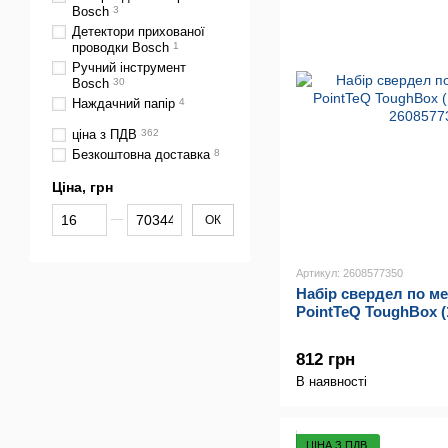
Bosch
3
Детектори прихованої
проводки Bosch
1
Ручний інструмент
Bosch
30
Наждачний папір
4
ціна з ПДВ
362
Безкоштовна доставка
8
Ціна, грн
Від Ціна, грн
До Ціна, грн
ОК
Артикул: 2608577350
Набір свердел по м
PointTeQ ToughBox (
812 грн
В наявності
ЦІНА З ПДВ