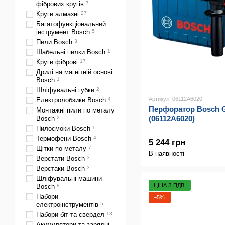
фібрових кругів
7
Круги алмазні
27
Багатофункціональний
інструмент Bosch
5
Пили Bosch
3
Шабельні пилки Bosch
1
Круги фіброві
17
Дрилі на магнітній основі
Bosch
1
Шліфувальні губки
2
Артикул: 06112A6020
Електролобзики Bosch
4
Перфоратор Bosch G
Монтажні пили по металу
(06112A6020)
Bosch
2
Пилосмоки Bosch
1
Термофени Bosch
4
5 244 грн
Щітки по металу
7
В наявності
Верстати Bosch
3
Верстаки Bosch
3
Шліфувальні машини
ЦІНА З ПДВ
Bosch
8
Набори
−5%
електроінструментів
5
Набори біт та свердел
13
Акумулятори та зарядні