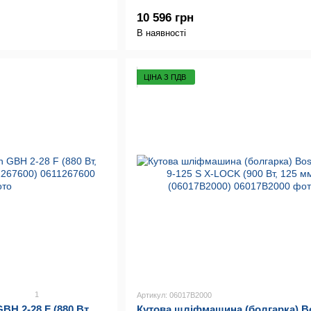
10 596 грн
В наявності
ЦІНА З ПДВ
1
Артикул: 06017B2000
H 2-28 F (880 Вт,
Кутова шліфмашина (болгарка) B