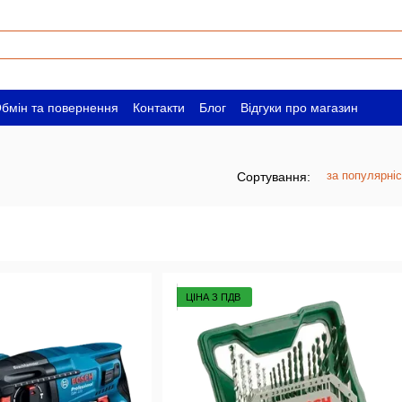
бмін та повернення
Контакти
Блог
Відгуки про магазин
ам
Вакансії
за популярні
Сортування:
ЦІНА З ПДВ