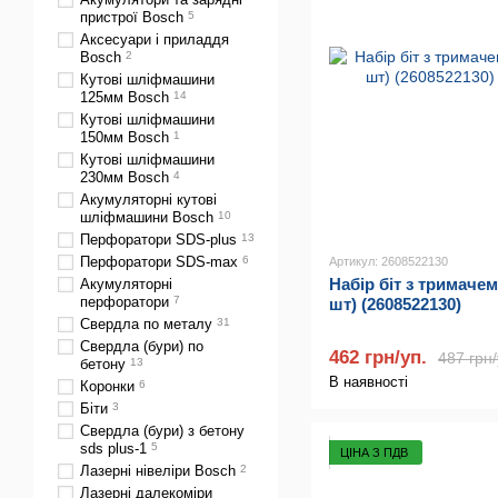
пристрої Bosch
5
Аксесуари і приладдя
Bosch
2
Кутові шліфмашини
125мм Bosch
14
Кутові шліфмашини
150мм Bosch
1
Кутові шліфмашини
230мм Bosch
4
Акумуляторні кутові
шліфмашини Bosch
10
Перфоратори SDS-plus
13
Перфоратори SDS-max
6
Артикул: 2608522130
Набір біт з тримачем
Акумуляторні
перфоратори
7
шт) (2608522130)
Свердла по металу
31
Свердла (бури) по
462 грн/уп.
487 грн/
бетону
13
В наявності
Коронки
6
Біти
3
Свердла (бури) з бетону
sds plus-1
5
ЦІНА З ПДВ
Лазерні нівеліри Bosch
2
Лазерні далекоміри