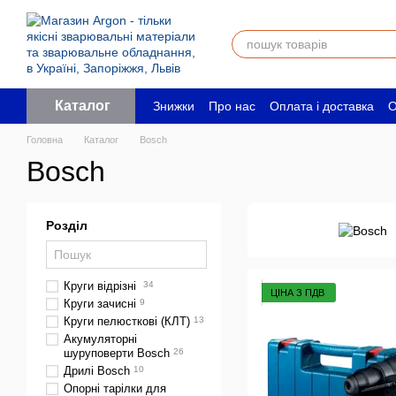
Перейти до основного контенту
Каталог
Знижки
Про нас
Оплата і доставка
О
Угода користувача
Юридичним особ
Головна
Каталог
Bosch
Bosch
Розділ
Круги відрізні
34
ЦІНА З ПДВ
Круги зачисні
9
Круги пелюсткові (КЛТ)
13
Акумуляторні
шуруповерти Bosch
26
Дрилі Bosch
10
Опорні тарілки для