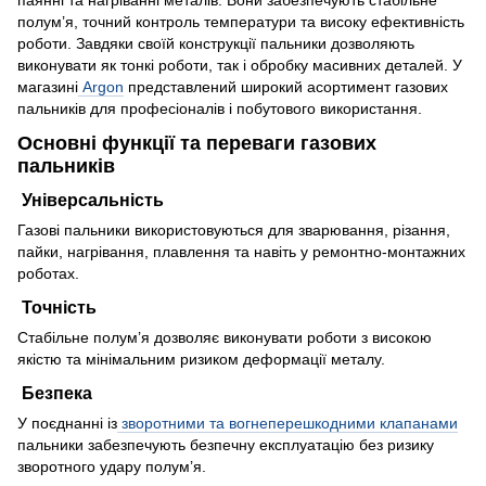
паянні та нагріванні металів. Вони забезпечують стабільне
полум’я, точний контроль температури та високу ефективність
роботи. Завдяки своїй конструкції пальники дозволяють
виконувати як тонкі роботи, так і обробку масивних деталей. У
магазині
Argon
представлений широкий асортимент газових
пальників для професіоналів і побутового використання.
Основні функції та переваги газових
пальників
Універсальність
Газові пальники використовуються для зварювання, різання,
пайки, нагрівання, плавлення та навіть у ремонтно-монтажних
роботах.
Точність
Стабільне полум’я дозволяє виконувати роботи з високою
якістю та мінімальним ризиком деформації металу.
Безпека
У поєднанні із
зворотними та вогнеперешкодними клапанами
пальники забезпечують безпечну експлуатацію без ризику
зворотного удару полум’я.