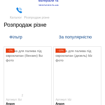
Каталог
Розпродаж різне
Розпродаж різне
Фільтр
За популярністю
−2%
−10%
2
Артикул: lbz
Артикул: ldz
Argon
Argon