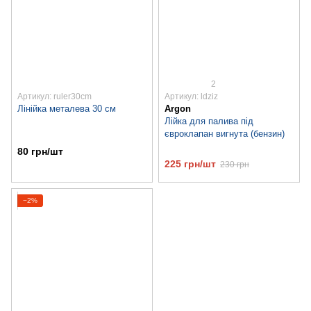
2
Артикул: ruler30cm
Артикул: ldziz
Лінійка металева 30 см
Argon
Лійка для палива під
євроклапан вигнута (бензин)
80 грн/шт
225 грн/шт
230 грн
−2%