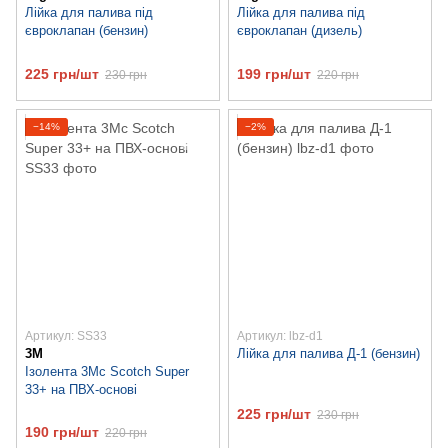
Лійка для палива під
Лійка для палива під
євроклапан (бензин)
євроклапан (дизель)
225 грн/шт
199 грн/шт
230 грн
220 грн
−14%
−2%
Артикул: SS33
Артикул: lbz-d1
3M
Лійка для палива Д-1 (бензин)
Ізолента 3Мс Scotch Super
33+ на ПВХ-основі
225 грн/шт
230 грн
190 грн/шт
220 грн