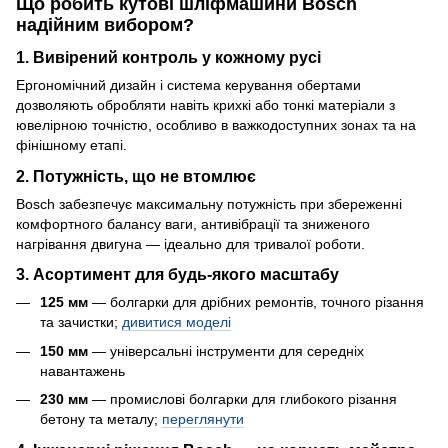
Що робить кутові шліфмашини Bosch
надійним вибором?
1. Вивірений контроль у кожному русі
Ергономічний дизайн і система керування обертами
дозволяють обробляти навіть крихкі або тонкі матеріали з
ювелірною точністю, особливо в важкодоступних зонах та на
фінішному етапі.
2. Потужність, що не втомлює
Bosch забезпечує максимальну потужність при збереженні
комфортного балансу ваги, антивібрації та зниженого
нагрівання двигуна — ідеально для тривалої роботи.
3. Асортимент для будь-якого масштабу
125 мм
— болгарки для дрібних ремонтів, точного різання
та зачистки;
дивитися моделі
150 мм
— універсальні інструменти для середніх
навантажень
230 мм
— промислові болгарки для глибокого різання
бетону та металу;
переглянути