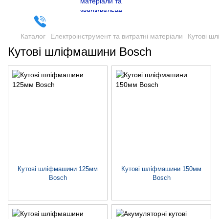
Каталог
Електроінструмент та витратні матеріали
Кутові ш
Кутові шліфмашини Bosch
Кутові шліфмашини 125мм
Кутові шліфмашини 150мм
Bosch
Bosch