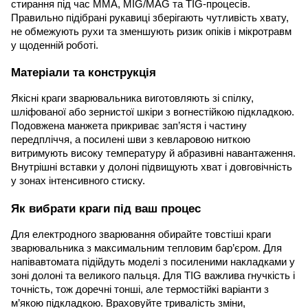
стирання під час ММА, MIG/MAG та TIG-процесів.
Правильно підібрані рукавиці зберігають чутливість хвату,
не обмежують рухи та зменшують ризик опіків і мікротравм
у щоденній роботі.
Матеріали та конструкція
Якісні краги зварювальника виготовляють зі спілку,
шліфованої або зернистої шкіри з вогнестійкою підкладкою.
Подовжена манжета прикриває зап’ястя і частину
передпліччя, а посилені шви з кевларовою ниткою
витримують високу температуру й абразивні навантаження.
Внутрішні вставки у долоні підвищують хват і довговічність
у зонах інтенсивного стиску.
Як вибрати краги під ваш процес
Для електродного зварювання обирайте товстіші краги
зварювальника з максимальним тепловим бар’єром. Для
напівавтомата підійдуть моделі з посиленими накладками у
зоні долоні та великого пальця. Для TIG важлива гнучкість і
точність, тож доречні тонші, але термостійкі варіанти з
м’якою підкладкою. Враховуйте тривалість зміни,