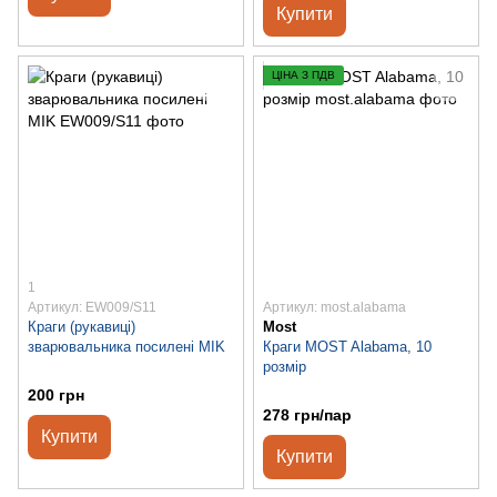
Купити
ЦІНА З ПДВ
1
Артикул: EW009/S11
Артикул: most.alabama
Краги (рукавиці)
Most
зварювальника посилені MIK
Краги MOST Alabama, 10
розмір
200 грн
278 грн/пар
Купити
Купити