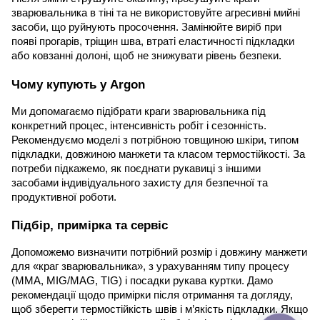
зварювальника в тіні та не використовуйте агресивні мийні
засоби, що руйнують просочення. Замінюйте виріб при
появі прогарів, тріщин шва, втраті еластичності підкладки
або ковзанні долоні, щоб не знижувати рівень безпеки.
Чому купують у Argon
Ми допомагаємо підібрати краги зварювальника під
конкретний процес, інтенсивність робіт і сезонність.
Рекомендуємо моделі з потрібною товщиною шкіри, типом
підкладки, довжиною манжети та класом термостійкості. За
потреби підкажемо, як поєднати рукавиці з іншими
засобами індивідуального захисту для безпечної та
продуктивної роботи.
Підбір, примірка та сервіс
Допоможемо визначити потрібний розмір і довжину манжети
для «краг зварювальника», з урахуванням типу процесу
(MMA, MIG/MAG, TIG) і посадки рукава куртки. Дамо
рекомендації щодо примірки після отримання та догляду,
щоб зберегти термостійкість швів і м’якість підкладки. Якщо