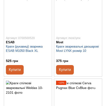
Артикул: 0700500520
Артикул: most.lynx
ESAB
Most
Краги (рукавиці) зварника
Краги зварювальні двошарові
ESAB М1050 Black XL
Most LYNX розмір 10
525 грн
375 грн
Купити
Купити
−10%