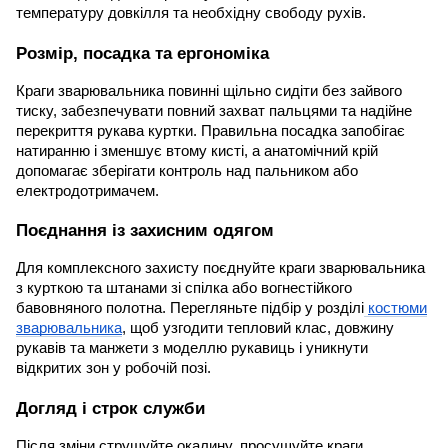
температуру довкілля та необхідну свободу рухів.
Розмір, посадка та ергономіка
Краги зварювальника повинні щільно сидіти без зайвого
тиску, забезпечувати повний захват пальцями та надійне
перекриття рукава куртки. Правильна посадка запобігає
натиранню і зменшує втому кисті, а анатомічний крій
допомагає зберігати контроль над пальником або
електродотримачем.
Поєднання із захисним одягом
Для комплексного захисту поєднуйте краги зварювальника
з курткою та штанами зі спілка або вогнестійкого
бавовняного полотна. Перегляньте підбір у розділі
костюми
зварювальника
, щоб узгодити тепловий клас, довжину
рукавів та манжети з моделлю рукавиць і уникнути
відкритих зон у робочій позі.
Догляд і строк служби
Після зміни струшуйте окалину, просушуйте краги