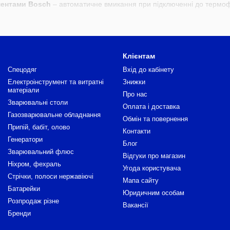
ументами Bosch
– автоматичне вмикання при підключенні до термо
ять для сухого та вологого прибирання.
тримують до 99,97% дрібних частинок.
 стійкий до ударів, пилу та вологи.
Клієнтам
кі колеса та зручні ручки для транспортування.
Спецодяг
Вхід до кабінету
Електроінструмент та витратні
Знижки
я пилосмоки Bosch
матеріали
Про нас
онт
– прибирання бетону, штукатурки, плиткового пилу.
Зварювальні столи
Оплата і доставка
Газозварювальне обладнання
– очищення від тирси та шліфувального пилу.
Обмін та повернення
Припій, бабіт, олово
р металевої стружки, масел та води.
Контакти
Генератори
Блог
ибирання без зупинки робочого процесу.
Зварювальний флюс
Відгуки про магазин
к Bosch
Ніхром, фехраль
Угода користувача
Стрічки, полоси нержавіючі
– від 1000 до 1600 Вт залежно від обсягу сміття.
Мапа сайту
Батарейки
Юридичним особам
15–35 л для різних завдань.
Розпродаж різне
Вакансії
A або аквафільтр для чистого повітря.
Бренди
енту
– автоматичне вмикання пилосмока разом з інструментом.