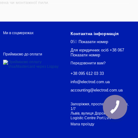
фена чи монтажної пили.
Ми в соцмережах
Контактна інформація
0
5
0
Показати номер
Для юридичних осіб +38 067
Приймаємо до оплати
Показати номер
Передзвонити вам?
+38 095 612 03 33
info@electrod.com.ua
accounting@electrod.com.ua
Запоріжжя, проспект Металургів,
1/7
Львів, вулиця Дорожна 58
Logistic Centre Port Lviv
Мапа проїзду