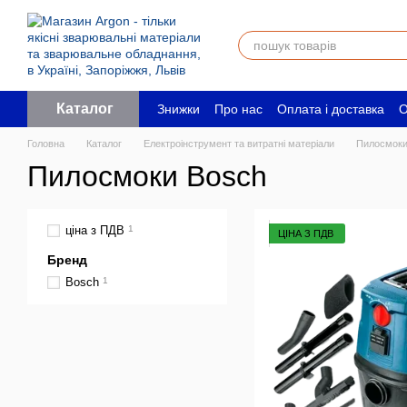
Перейти до основного контенту
Каталог
Знижки
Про нас
Оплата і доставка
О
Угода користувача
Юридичним особ
Головна
Каталог
Електроінструмент та витратні матеріали
Пилосмоки
Пилосмоки Bosch
ціна з ПДВ
1
ЦІНА З ПДВ
Бренд
Bosch
1