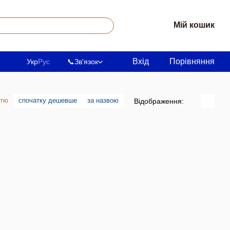
Мій кошик
Вхід
Порівняння
Укр
Рус
📞
Зв'язок
стю
спочатку дешевше
за назвою
Відображення: