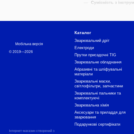
Сумісність з інстр
Збір вологи
– підход
Фільтрація HEPA
– у
Захищений корпус
–
Каталог
Маневреність
– вели
Зварювальний дріт
Мобільна версія
Електроди
Де використовуютьс
© 2019—2026
Прутки присадочні TIG
Будівництво та рем
Зварювальне обладнання
Столярні майстерні
Абразивні та шліфувальні
матеріали
Автомайстерні
– збі
Зварювальні маски,
Виробничі цехи
– пр
світлофільтри, запчастини
Зварювальні пальники та
Як вибрати пилосмо
комплектуючі
Потужність двигуна
Зварювальна хімія
Аксесуари та приладдя для
Об’єм контейнера
– 
зварювання
Тип фільтрації
– HEP
Подарункові сертифікати
Інтернет-магазин створений з
Розетка для інструм