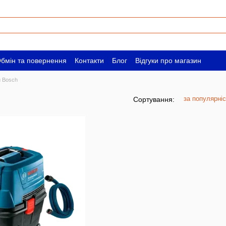
бмін та повернення
Контакти
Блог
Відгуки про магазин
ам
Вакансії
 Bosch
за популярні
Сортування: