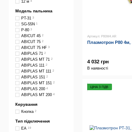
12 м
4
Модель пальника
PT-31
3
SG-55N
1
P-80
3
ABICUT 45
2
Артикул: P80M4.AR
ABICUT 75
2
Плазмотрон P80 4м,
ABICUT 75 HF
3
ABIPLAS 71
2
ABIPLAS MT 71
2
4 032 грн
ABIPLAS 111
2
В наявності
ABIPLAS MT 111
2
ABIPLAS 151
2
ABIPLAS MT 151
2
ЦІНА З ПДВ
ABIPLAS 200
4
ABIPLAS MT 200
4
Керування
Кнопка
2
Тип підключення
EA
19