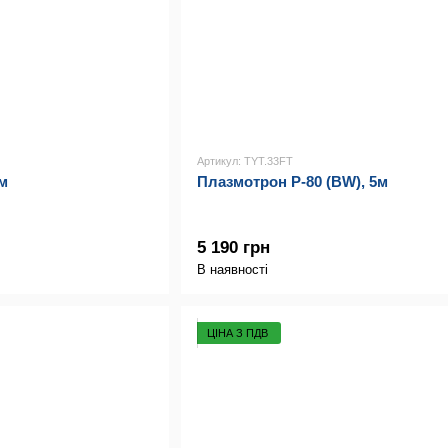
Артикул: TYT.33FT
м
Плазмотрон P-80 (BW), 5м
5 190 грн
В наявності
ЦІНА З ПДВ