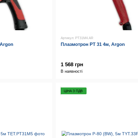
Артикул: PT31M4.AR
 Argon
Плазмотрон PT 31 4м, Argon
1 568 грн
В наявності
ЦІНА З ПДВ