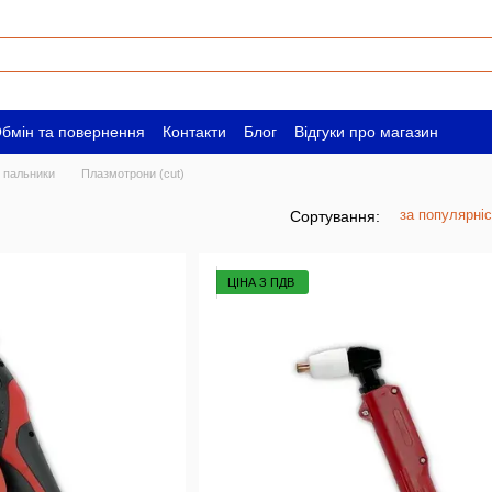
бмін та повернення
Контакти
Блог
Відгуки про магазин
ам
Вакансії
 пальники
Плазмотрони (cut)
за популярні
Сортування:
ЦІНА З ПДВ