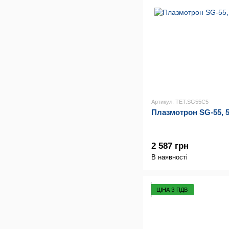
Артикул: TET.SG55C5
Плазмотрон SG-55, 
2 587 грн
В наявності
ЦІНА З ПДВ