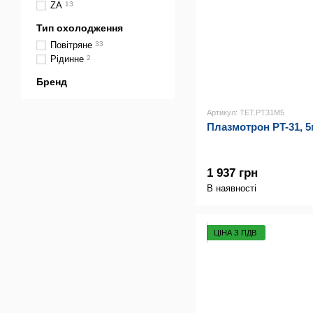
ZA
13
Тип охолодження
Повітряне
33
Рідинне
2
Бренд
Артикул: TET.PT31M5
Плазмотрон PT-31, 5
1 937 грн
В наявності
ЦІНА З ПДВ