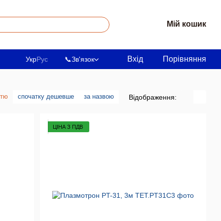
Мій кошик
Вхід
Порівняння
Укр
Рус
📞
Зв'язок
стю
спочатку дешевше
за назвою
Відображення:
ЦІНА З ПДВ