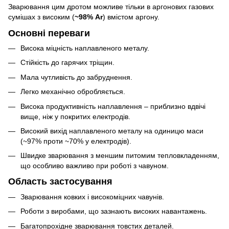
Зварювання цим дротом можливе тільки в аргонових газових
сумішах з високим (
~98% Ar
) вмістом аргону.
Основні переваги
Висока міцність наплавленого металу.
Стійкість до гарячих тріщин.
Мала чутливість до забруднення.
Легко механічно обробляється.
Висока продуктивність наплавлення – приблизно вдвічі
вище, ніж у покритих електродів.
Високий вихід наплавленого металу на одиницю маси
(~97% проти ~70% у електродів).
Швидке зварювання з меншим питомим тепловкладенням,
що особливо важливо при роботі з чавуном.
Область застосування
Зварювання ковких і високоміцних чавунів.
Роботи з виробами, що зазнають високих навантажень.
Багатопрохідне зварювання товстих деталей.