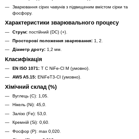
Зварювання сірих чавунів з підвищеним вмістом сірки та
фосфору.
Характеристики зварювального процесу
Струм:
постійний (DC) (+).
Просторові положення зварювання:
1, 2.
Діаметр дроту:
1,2 мм.
Класифікація
EN ISO 1071:
T C NiFe-Cl M (умовно).
AWS A5.15:
ENiFeT3-CI (умовно).
Хімічний склад (%)
Вуглець (C): 1,05.
Нікель (Ni): 45,0.
Залізо (Fe): 53,0.
Кремній (Si): 0,60.
Фосфор (P): max 0,020.