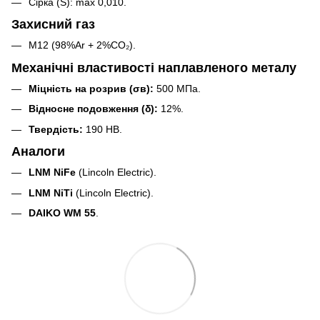
Сірка (S): max 0,010.
Захисний газ
М12 (98%Ar + 2%CO₂).
Механічні властивості наплавленого металу
Міцність на розрив (σв):
500 МПа.
Відносне подовження (δ):
12%.
Твердість:
190 HB.
Аналоги
LNM NiFe
(Lincoln Electric).
LNM NiTi
(Lincoln Electric).
DAIKO WM 55
.