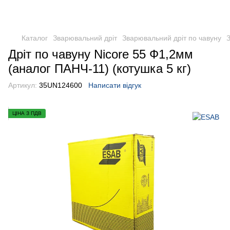
Каталог
Зварювальний дріт
Зварювальний дріт по чавуну
Дріт по чавуну Nicore 55 Ф1,2мм
(аналог ПАНЧ-11) (котушка 5 кг)
Артикул:
35UN124600
Написати відгук
ЦІНА З ПДВ