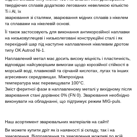
твердіючих сплавів додатково легованих невеликою кількістю
Ti і Al, їх
зварювання зі сталями, зварювання мідних сплавів з нікелем
та сплавами на нікелевій основі.
Її також застосовують для виконання антикорозійної наплавки
на низьковуглецеві і низьколеговані конструкційні сталі і як
перехідний шар під наступне наплавлення нікелевим дротом
типу OK Autrod Ni-1.
Наплавлений метал має досить високу міцність і пластичність,
відповідає найсуворішим вимогам щодо корозійної стійкості в
морській воді, плавиковій та сірчаній кислотах, лугах та інших
агресивних середовищах. Міжпрохідна
температура має перевищувати 100°С.
Зміст феритної фази в наплавленому металі у вихідному після
зварювання стані дорівнює 0% (FN 0). Зварювання необхідно
виконувати на обладнанні, що підтримує режим MIG-puls.
Наш асортимент зварювальних матеріалів на сайті!
Ви можете купити дріт як із наявності зі складу, так і на
замовлення. Відправлення та замовлення можливі по всій