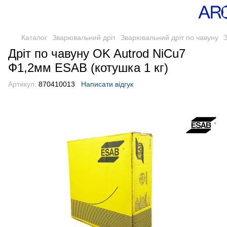
Каталог
Зварювальний дріт
Зварювальний дріт по чавуну
Дріт по чавуну OK Autrod NiCu7
Ф1,2мм ESAB (котушка 1 кг)
Артикул:
870410013
Написати відгук