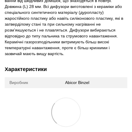
ванни від шкідливих домішок, що знаходяться в повітрі.
Довжина (L) 28 мм. Всі дифузори виготовлені з кераміки або
спеціального синтетичного матеріалу (дуропласту)
жаростійкого пластику або навіть силіконового пластику, які в
затверділому стані та при сильному нагріванні не
розм'якшуються і не плавляться. Дифузори вибираються
відповідно до типу пальника та струмового навантаження.
Керамічні газорозподільники витримують більш високі
температурні навантаження, проте є більш крихкими і
зазвичай мають вищу вартість.
Характеристики
Виробник
Abicor Binzel