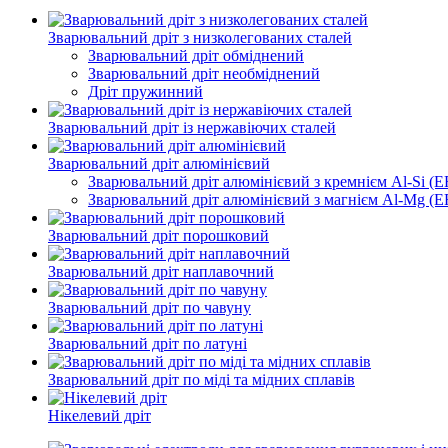
Зварювальний дріт з низколегованих сталей
Зварювальний дріт обміднений
Зварювальний дріт необміднений
Дріт пружинний
Зварювальний дріт із нержавіючих сталей
Зварювальний дріт алюмінієвий
Зварювальний дріт алюмінієвий з кремнієм Al-Si (ER
Зварювальний дріт алюмінієвий з магнієм Al-Mg (ER
Зварювальний дріт порошковий
Зварювальний дріт наплавочний
Зварювальний дріт по чавуну
Зварювальний дріт по латуні
Зварювальний дріт по міді та мідних сплавів
Нікелевий дріт