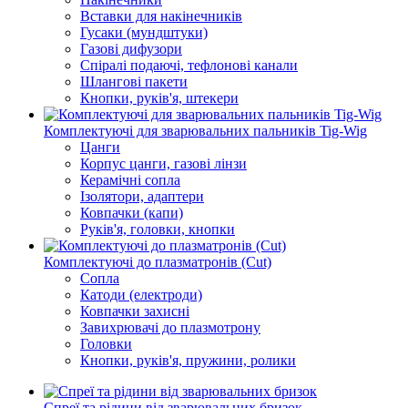
Вставки для накінечників
Гусаки (мундштуки)
Газові дифузори
Спіралі подаючі, тефлонові канали
Шлангові пакети
Кнопки, руків'я, штекери
Комплектуючі для зварювальних пальників Tig-Wig
Цанги
Корпус цанги, газові лінзи
Керамічні сопла
Ізолятори, адаптери
Ковпачки (капи)
Руків'я, головки, кнопки
Комплектуючі до плазматронів (Сut)
Сопла
Катоди (електроди)
Ковпачки захисні
Завихрювачі до плазмотрону
Головки
Кнопки, руків'я, пружини, ролики
Спреї та рідини від зварювальних бризок