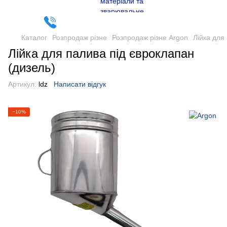
Каталог
Розпродаж різне
Розпродаж різне Argon
Лійка для
Лійка для палива під євроклапан
(дизель)
Артикул:
ldz
Написати відгук
−10%