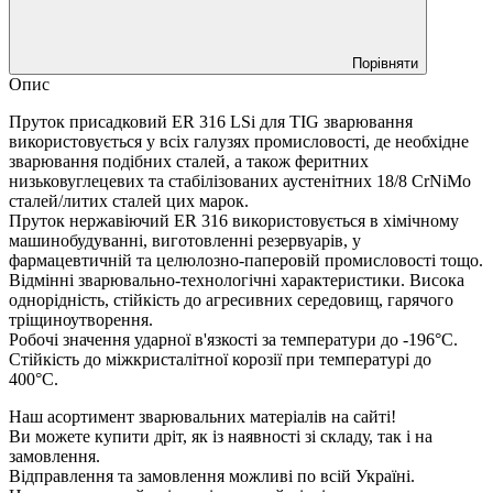
Порівняти
Опис
Пруток присадковий ER 316 LSi для TIG зварювання
використовується у всіх галузях промисловості, де необхідне
зварювання подібних сталей, а також феритних
низьковуглецевих та стабілізованих аустенітних 18/8 CrNiMo
сталей/литих сталей цих марок.
Пруток нержавіючий ER 316 використовується в хімічному
машинобудуванні, виготовленні резервуарів, у
фармацевтичній та целюлозно-паперовій промисловості тощо.
Відмінні зварювально-технологічні характеристики. Висока
однорідність, стійкість до агресивних середовищ, гарячого
тріщиноутворення.
Робочі значення ударної в'язкості за температури до -196°С.
Стійкість до міжкристалітної корозії при температурі до
400°С.
Наш асортимент зварювальних матеріалів на сайті!
Ви можете купити дріт, як із наявності зі складу, так і на
замовлення.
Відправлення та замовлення можливі по всій Україні.