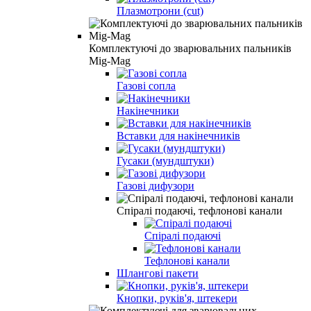
Плазмотрони (cut)
Комплектуючі до зварювальних пальників
Mig-Mag
Газові сопла
Накінечники
Вставки для накінечників
Гусаки (мундштуки)
Газові дифузори
Спіралі подаючі, тефлонові канали
Спіралі подаючі
Тефлонові канали
Шлангові пакети
Кнопки, руків'я, штекери