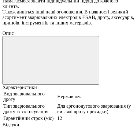
Намагаємося знайти індивідуальний підхід до кожного
клієнта.
Також дивіться інші наші оголошення. В наявності великий
асортимент зварювальних електродів ESAB, дроту, аксесуарів,
припоїв, інструментів та інших матеріалів.
Опис
Характеристики
Вид зварювального
Нержавіюча
дроту
Тип зварювального
Для аргонодугового зварювання (у
дроту із застосування
вигляді дроту присадки)
Гарантійний строк (міс)
12
Відгуки