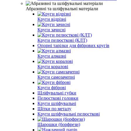
Абразивні та шліфувальні матеріали
Круги відрізні
Круги зачисні
Круги пелюсткові (КЛТ)
Опорні тарілки для фібрових кругів
Круги алмазні
Круги коралові
Круги самозачепні
Круги фіброві
Шліфувальні губки
Пелюсткові головки
Круги шліфувальні
Щітки по металу
Круги шліфувальні пелюсткові
Шарошки (борфрези)