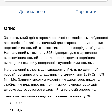
До обраного
Порівняти
Опис
Зварювальний дріт з корозійностійкої хромонікельмолібденової
азотовмісної сталі призначений для зварювання аустенітних
нержавіючих сталей, а також виконання різнорідних з’єднань.
Наплавлений метал типу 395 підходить для зварювання
високоміцних сталей та наплавлення кромок перлітних
вуглецевих сталей у поєднанні з аустенітними сталями.
Наплавлений метал має підвищену стійкість до щілинної
корозії порівняно зі стандартними сталями типу 18% Cr – 8%
Ni – Mo. Завдяки високим механічним характеристикам та
стабільним властивостям при низьких температурах дріт
широко застосовується в атомній та тепловій енергетиці.
Типовий хімічний склад наплавленого металу, %
C – 0,09
Si – 0,6