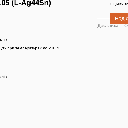
05 (L-Ag44Sn)
Оцініть т
Наді
Доставка
О
істю.
муть при температурах до 200 °C.
лів: