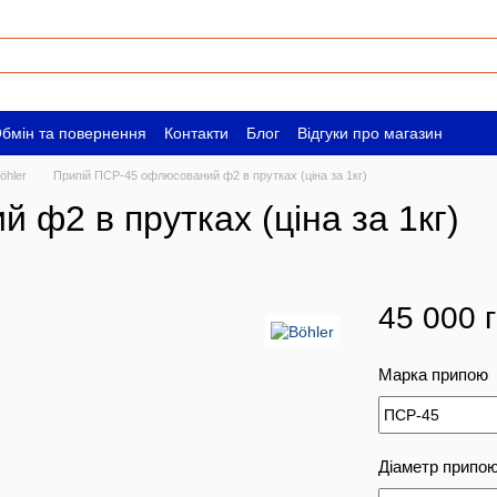
бмін та повернення
Контакти
Блог
Відгуки про магазин
ам
Вакансії
öhler
Припій ПСР-45 офлюсований ф2 в прутках (ціна за 1кг)
ф2 в прутках (ціна за 1кг)
45 000 
Марка припою
Діаметр припою