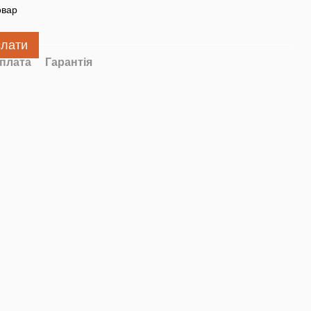
овар
слати
плата
Гарантія