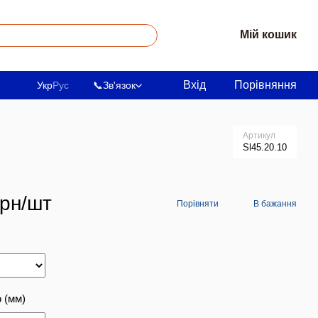
Мій кошик
Вхід
Порівняння
Укр
Рус
📞
Зв'язок
Артикул
Sl45.20.10
грн/шт
Порівняти
В бажання
 (мм)