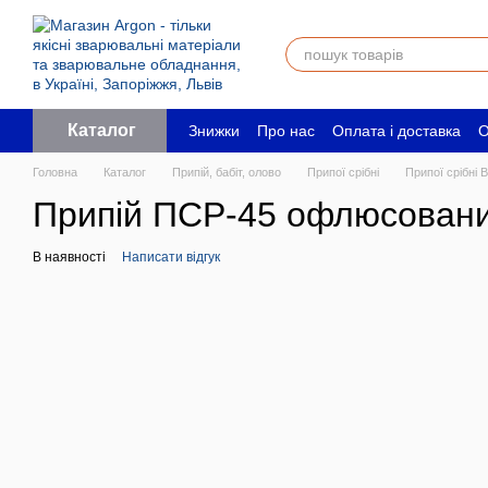
Перейти до основного контенту
Каталог
Знижки
Про нас
Оплата і доставка
О
Угода користувача
Юридичним особ
Головна
Каталог
Припій, бабіт, олово
Припої срібні
Припої срібні B
Припій ПСР-45 офлюсований 
В наявності
Написати відгук