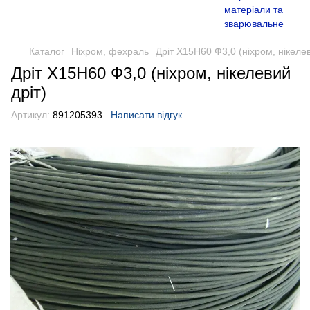
Каталог
Ніхром, фехраль
Дріт Х15Н60 Ф3,0 (ніхром, нікелев
Дріт Х15Н60 Ф3,0 (ніхром, нікелевий
дріт)
Артикул:
891205393
Написати відгук