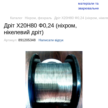
Каталог
Ніхром, фехраль
Дріт Х20Н80 Ф0,24 (ніхром, нікеле
Дріт Х20Н80 Ф0,24 (ніхром,
нікелевий дріт)
Артикул:
891205348
Написати відгук