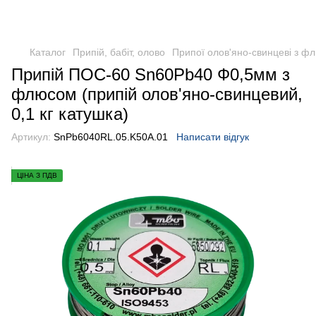
Каталог
Припій, бабіт, олово
Припої олов'яно-свинцеві з ф
Припій ПОС-60 Sn60Pb40 Ф0,5мм з
флюсом (припій олов'яно-свинцевий,
0,1 кг катушка)
Артикул:
SnPb6040RL.05.K50A.01
Написати відгук
ЦІНА З ПДВ