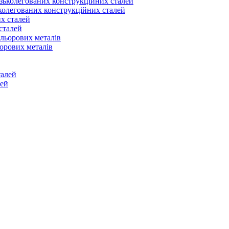
ьколегованих конструкційних сталей
сталей
ьорових металів
лей