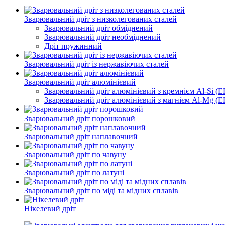
Зварювальний дріт з низколегованих сталей
Зварювальний дріт обміднений
Зварювальний дріт необміднений
Дріт пружинний
Зварювальний дріт із нержавіючих сталей
Зварювальний дріт алюмінієвий
Зварювальний дріт алюмінієвий з кремнієм Al-Si (ER
Зварювальний дріт алюмінієвий з магнієм Al-Mg (ER
Зварювальний дріт порошковий
Зварювальний дріт наплавочний
Зварювальний дріт по чавуну
Зварювальний дріт по латуні
Зварювальний дріт по міді та мідних сплавів
Нікелевий дріт