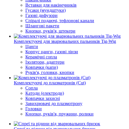
Вставки для накінечників
Гусаки (мундштуки)
Газові дифузори
Спіралі подаючі, тефлонові канали
Шлангові пакети
Кнопки, руків'я, штекери
Комплектуючі для зварювальних пальників Tig-Wig
Цанги
Корпус цанги, газові лінзи
Керамічні сопла
Ізолятори, адаптери
Ковпачки (капи)
Руків'я, головки, кнопки
Комплектуючі до плазматронів (Сut)
Сопла
Катоди (електроди)
Ковпачки захисні
Завихрювачі до плазмотрону
Головки
Кнопки, руків'я, пружини, ролики
Спреї та рідини від зварювальних бризок