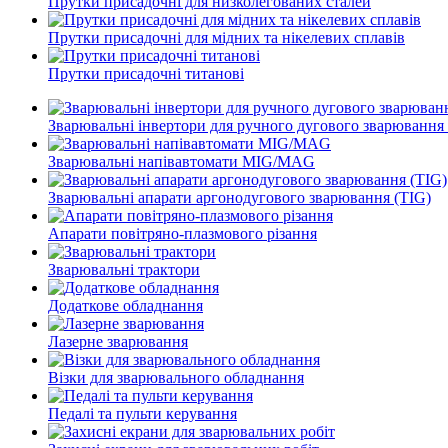
Прутки присадочні для низколегованих сталей
Прутки присадочні для мідних та нікелевих сплавів
Прутки присадочні титанові
Зварювальні інвертори для ручного дугового зварюванн
Зварювальні напівавтомати MIG/MAG
Зварювальні апарати аргонодугового зварювання (TIG)
Апарати повітряно-плазмового різання
Зварювальні трактори
Додаткове обладнання
Лазерне зварювання
Візки для зварювального обладнання
Педалі та пульти керування