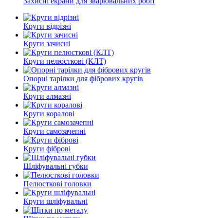
Захисні екрани для зварювальних робіт
Круги відрізні
Круги зачисні
Круги пелюсткові (КЛТ)
Опорні тарілки для фібрових кругів
Круги алмазні
Круги коралові
Круги самозачепні
Круги фіброві
Шліфувальні губки
Пелюсткові головки
Круги шліфувальні