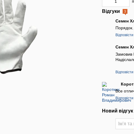
Відгуки
3
Семен Х
Порядок. 
Відповісти
Семен Х
Замовив 
Надіслали
Відповісти
Корот
Все отли
Відповісти
Новий відгук