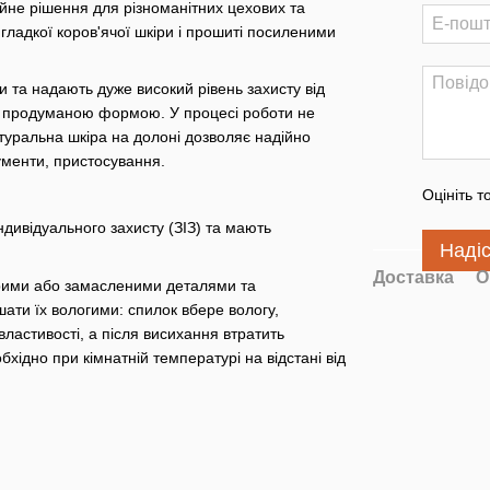
йне рішення для різноманітних цехових та
 гладкої коров'ячої шкіри і прошиті посиленими
и та надають дуже високий рівень захисту від
за продуманою формою. У процесі роботи не
атуральна шкіра на долоні дозволяє надійно
рументи, пристосування.
Оцініть т
дивідуального захисту (ЗІЗ) та мають
Наді
Доставка
О
рими або замасленими деталями та
ати їх вологими: спилок вбере вологу,
властивості, а після висихання втратить
бхідно при кімнатній температурі на відстані від