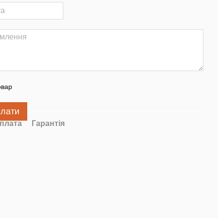
овар
слати
плата
Гарантія