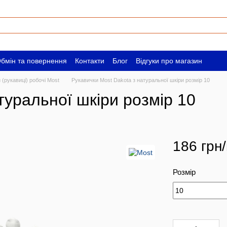
бмін та повернення
Контакти
Блог
Відгуки про магазин
ам
Вакансії
 (рукавиці) робочі Most
Рукавички Most Dakota з натуральної шкіри розмір 10
туральної шкіри розмір 10
186 грн
Розмір