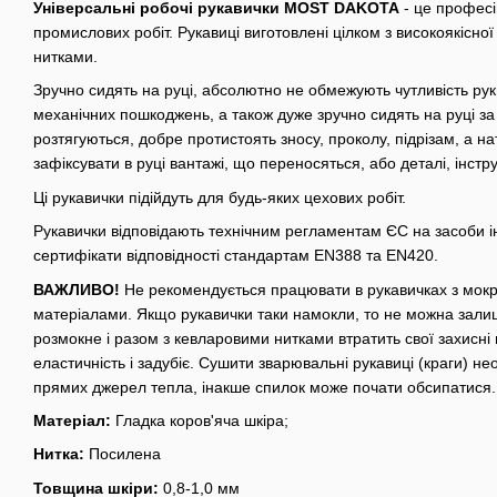
Універсальні робочі рукавички MOST DAKOTA
- це професі
промислових робіт. Рукавиці виготовлені цілком з високоякісної
нитками.
Зручно сидять на руці, абсолютно не обмежують чутливість рук
механічних пошкоджень, а також дуже зручно сидять на руці 
розтягуються, добре протистоять зносу, проколу, підрізам, а н
зафіксувати в руці вантажі, що переносяться, або деталі, інст
Ці рукавички підійдуть для будь-яких цехових робіт.
Рукавички відповідають технічним регламентам ЄС на засоби ін
сертифікати відповідності стандартам EN388 та EN420.
ВАЖЛИВО!
Не рекомендується працювати в рукавичках з мок
матеріалами. Якщо рукавички таки намокли, то не можна залиш
розмокне і разом з кевларовими нитками втратить свої захисні 
еластичність і задубіє. Сушити зварювальні рукавиці (краги) нео
прямих джерел тепла, інакше спилок може почати обсипатися.
Матеріал:
Гладка коров'яча шкіра;
Нитка:
Посилена
Товщина шкіри:
0,8-1,0 мм