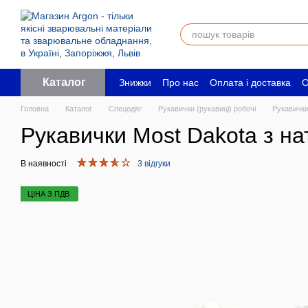
Перейти до основного контенту
Каталог
Знижки
Про нас
Оплата і доставка
О
Угода користувача
Юридичним особ
Головна
Каталог
Спецодяг
Рукавички (рукавиці) робочі
Рукавички
Рукавички Most Dakota з на
В наявності
3 відгуки
ЦІНА З ПДВ