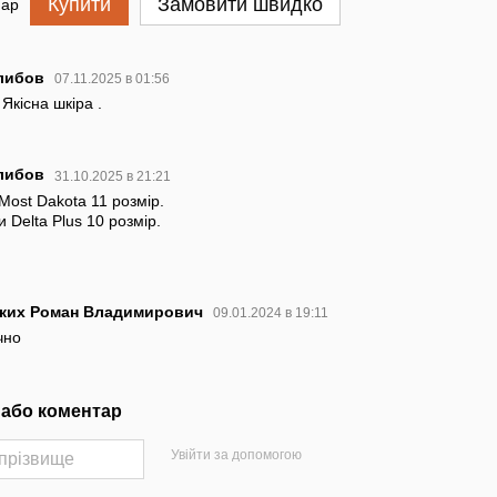
Купити
Замовити швидко
пар
либов
07.11.2025 в 01:56
Якісна шкіра .
либов
31.10.2025 в 21:21
Most Dakota 11 розмір.
 Delta Plus 10 розмір.
ких Роман Владимирович
09.01.2024 в 19:11
чно
 або коментар
Увійти за допомогою