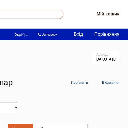
Мій кошик
Вхід
Порівняння
Укр
Рус
📞
Зв'язок
Артикул
DAKOTA10
/пар
Порівняти
В бажання