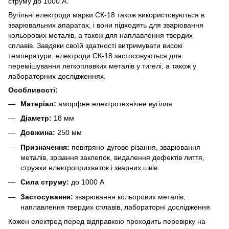
струму до 1000 А.
Вугільні електроди марки СК-18 також використовуються в
зварювальних апаратах, і вони підходять для зварювання
кольорових металів, а також для наплавлення твердих
сплавів. Завдяки своїй здатності витримувати високі
температури, електроди СК-18 застосовуються для
перемішування легкоплавких металів у тигелі, а також у
лабораторних дослідженнях.
Особливості:
Матеріал:
аморфне електротехнічне вугілля
Діаметр:
18 мм
Довжина:
250 мм
Призначення:
повітряно-дугове різання, зварювання
металів, зрізання заклепок, видалення дефектів лиття,
стружки електроприхваток і зварних швів
Сила струму:
до 1000 А
Застосування:
зварювання кольорових металів,
наплавлення твердих сплавів, лабораторні дослідження
Кожен електрод перед відправкою проходить перевірку на