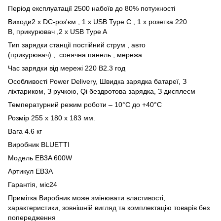
Період експлуатації 2500 набоїв до 80% потужності
Виходи2 x DC-роз'єм , 1 x USB Type C , 1 х розетка 220
В, прикурювач ,2 x USB Type A
Тип зарядки станції постійний струм , авто
(прикурювач) , сонячна панель , мережа
Час зарядки від мережі 220 В2.3 год
Особливості Power Delivery, Швидка зарядка батареї, З
ліхтариком, З ручкою, Qi бездротова зарядка, З дисплеєм
Температурний режим роботи – 10°С до +40°С
Розмір 255 х 180 х 183 мм.
Вага 4.6 кг
Виробник BLUETTI
Модель EB3A 600W
Артикул EB3A
Гарантія, міс24
Примітка Виробник може змінювати властивості,
характеристики, зовнішній вигляд та комплектацію товарів без
попередження