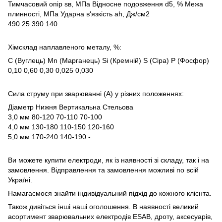
Тимчасовий опір sв, МПа Відносне подовження d5, % Межа
плинності, МПа Ударна в'язкість ah, Дж/см2
490 25 390 140
Хімсклад наплавленого металу, %:
С (Вуглець) Mn (Марганець) Si (Кремній) S (Сіра) P (Фосфор)
0,10 0,60 0,30 0,025 0,030
Сила струму при зварюванні (A) у різних положеннях:
Діаметр Нижня Вертикальна Стельова
3,0 мм 80-120 70-110 70-100
4,0 мм 130-180 110-150 120-160
5,0 мм 170-240 140-190 -
Ви можете купити електроди, як із наявності зі складу, так і на
замовлення. Відправлення та замовлення можливі по всій
Україні.
Намагаємося знайти індивідуальний підхід до кожного клієнта.
Також дивіться інші наші оголошення. В наявності великий
асортимент зварювальних електродів ESAB, дроту, аксесуарів,