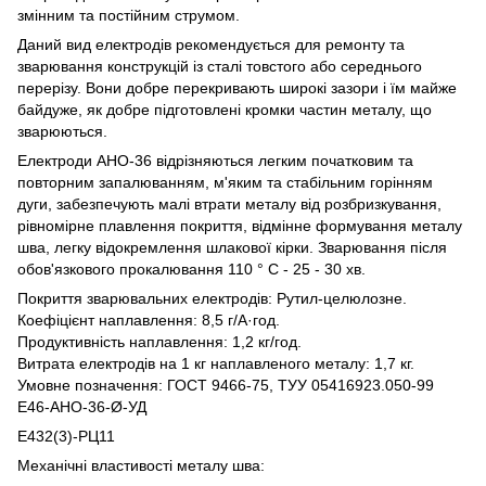
змінним та постійним струмом.
Даний вид електродів рекомендується для ремонту та
зварювання конструкцій із сталі товстого або середнього
перерізу. Вони добре перекривають широкі зазори і їм майже
байдуже, як добре підготовлені кромки частин металу, що
зварюються.
Електроди АНО-36 відрізняються легким початковим та
повторним запалюванням, м'яким та стабільним горінням
дуги, забезпечують малі втрати металу від розбризкування,
рівномірне плавлення покриття, відмінне формування металу
шва, легку відокремлення шлакової кірки. Зварювання після
обов'язкового прокалювання 110 ° С - 25 - 30 хв.
Покриття зварювальних електродів: Рутил-целюлозне.
Коефіцієнт наплавлення: 8,5 г/А·год.
Продуктивність наплавлення: 1,2 кг/год.
Витрата електродів на 1 кг наплавленого металу: 1,7 кг.
Умовне позначення: ГОСТ 9466-75, ТУУ 05416923.050-99
Е46-АНО-36-Ø-УД
Е432(3)-РЦ11
Механічні властивості металу шва: